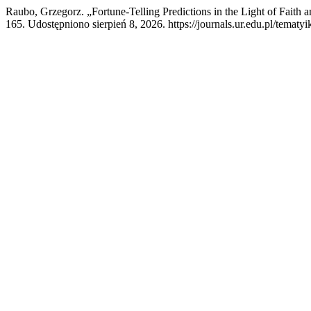
Raubo, Grzegorz. „Fortune-Telling Predictions in the Light of Fait
165. Udostępniono sierpień 8, 2026. https://journals.ur.edu.pl/tematyi