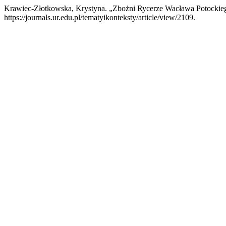
Krawiec-Złotkowska, Krystyna. „Zbożni Rycerze Wacława Potockieg
https://journals.ur.edu.pl/tematyikonteksty/article/view/2109.