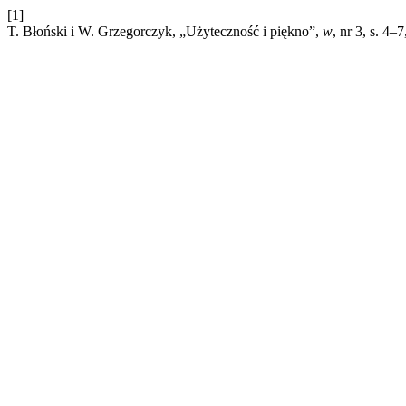
[1]
T. Błoński i W. Grzegorczyk, „Użyteczność i piękno”,
w
, nr 3, s. 4–