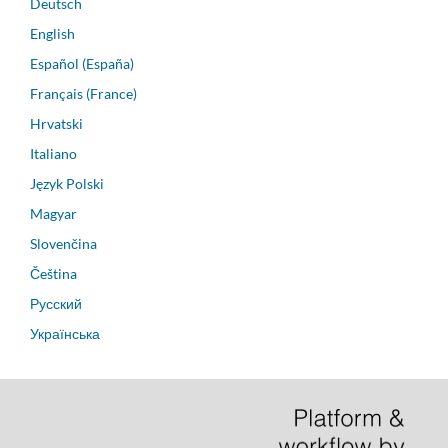
Deutsch
English
Español (España)
Français (France)
Hrvatski
Italiano
Język Polski
Magyar
Slovenčina
Čeština
Русский
Українська