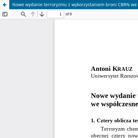
Nowe wydanie terroryzmu z wykorzystaniem broni CBRN we ws