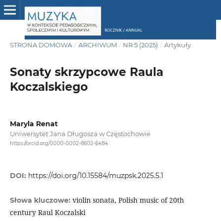
STRONA DOMOWA
/
ARCHIWUM
/
NR 5 (2025)
/
Artykuły
Sonaty skrzypcowe Raula
Koczalskiego
Maryla Renat
Uniwersytet Jana Długosza w Częstochowie
https://orcid.org/0000-0002-8602-6484
DOI:
https://doi.org/10.15584/muzpsk.2025.5.1
violin sonata, Polish music of 20th
Słowa kluczowe:
century Raul Koczalski