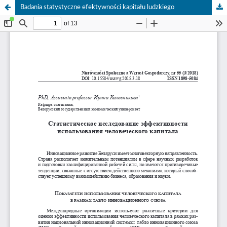
Badania statystyczne efektywności kapitału ludzkiego