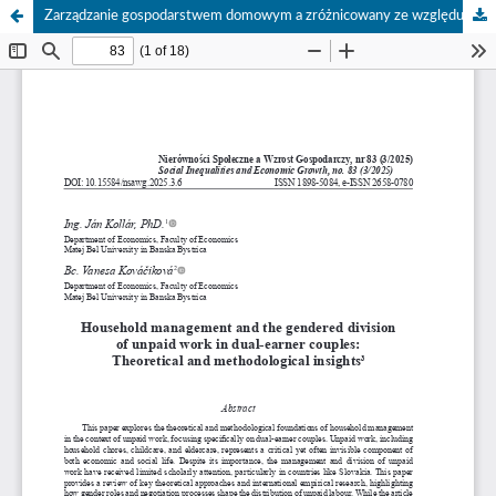
Zarządzanie gospodarstwem domowym a zróżnicowany ze względu na płeć podział nieodpłatnej pracy w związkach dwuzarabiających: ujęcie teoretyczne i metodologiczne