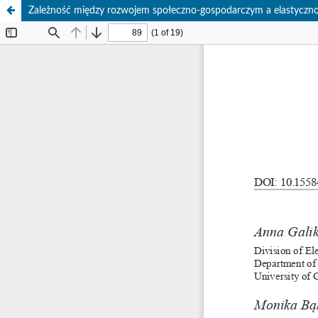
Zależność między rozwojem społeczno-gospodarczym a elastyczno