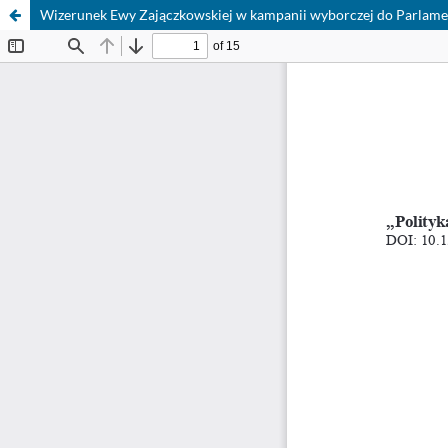
Wizerunek Ewy Zajączkowskiej w kampanii wyborczej do Parlame