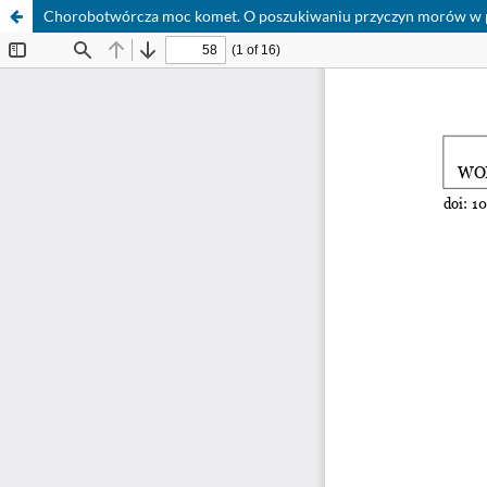
Chorobotwórcza moc komet. O poszukiwaniu przyczyn morów w p