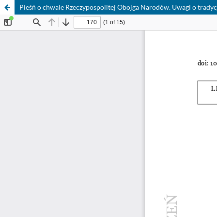
Pieśń o chwale Rzeczypospolitej Obojga Narodów. Uwagi o trady