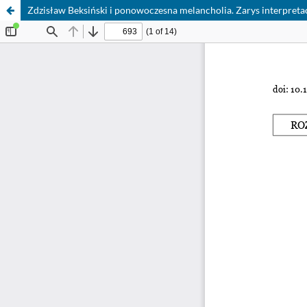
Zdzisław Beksiński i ponowoczesna melancholia. Zarys interpreta