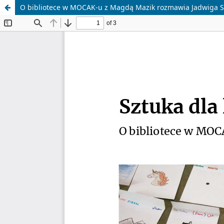
O bibliotece w MOCAK-u z Magdą Mazik rozmawia Jadwiga 