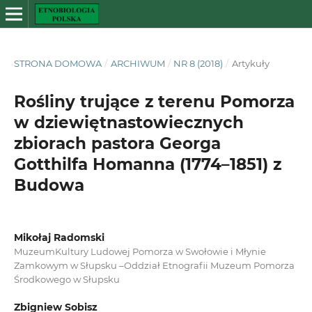
STRONA DOMOWA
/
ARCHIWUM
/
NR 8 (2018)
/
Artykuły
Rośliny trujące z terenu Pomorza
w dziewiętnastowiecznych
zbiorach pastora Georga
Gotthilfa Homanna (1774–1851) z
Budowa
Mikołaj Radomski
MuzeumKultury Ludowej Pomorza w Swołowie i Młynie
Zamkowym w Słupsku –Oddział Etnografii Muzeum Pomorza
Środkowego w Słupsku
Zbigniew Sobisz