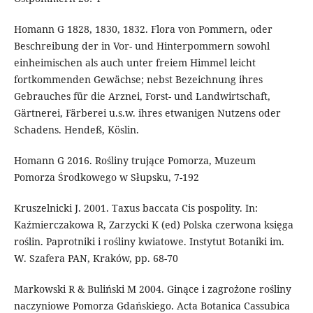
Homann G 1828, 1830, 1832. Flora von Pommern, oder
Beschreibung der in Vor- und Hinterpommern sowohl
einheimischen als auch unter freiem Himmel leicht
fortkommenden Gewächse; nebst Bezeichnung ihres
Gebrauches für die Arznei, Forst- und Landwirtschaft,
Gärtnerei, Färberei u.s.w. ihres etwanigen Nutzens oder
Schadens. Hendeß, Köslin.
Homann G 2016. Rośliny trujące Pomorza, Muzeum
Pomorza Środkowego w Słupsku, 7-192
Kruszelnicki J. 2001. Taxus baccata Cis pospolity. In:
Kaźmierczakowa R, Zarzycki K (ed) Polska czerwona księga
roślin. Paprotniki i rośliny kwiatowe. Instytut Botaniki im.
W. Szafera PAN, Kraków, pp. 68-70
Markowski R & Buliński M 2004. Ginące i zagrożone rośliny
naczyniowe Pomorza Gdańskiego. Acta Botanica Cassubica