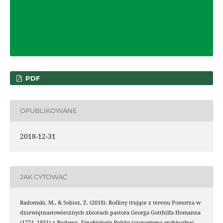
PDF
OPUBLIKOWANE
2018-12-31
JAK CYTOWAĆ
Radomski, M., & Sobisz, Z. (2018). Rośliny trujące z terenu Pomorza w
dziewiętnastowiecznych zbiorach pastora Georga Gotthilfa Homanna
(1774–1851) z Budowa.
Etnobiologia Polska (czasopismo archiwalne)
,