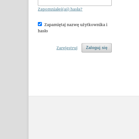
Zapomniałeś(aś) hasła?
Zapamiętaj nazwę użytkownika i
hasło
Zarejestruj
Zaloguj się