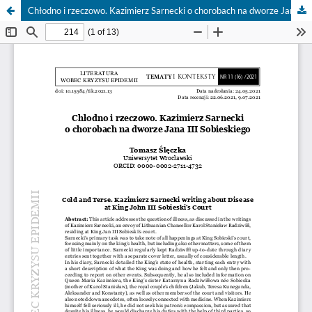
Chłodno i rzeczowo. Kazimierz Sarnecki o chorobach na dworze Jana III Sobieskiego