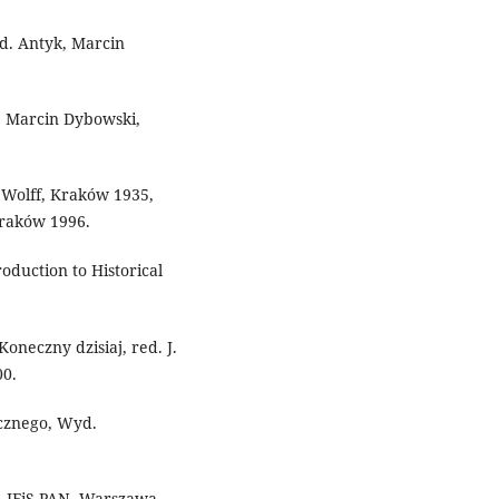
yd. Antyk, Marcin
, Marcin Dybowski,
i Wolff, Kraków 1935,
Kraków 1996.
roduction to Historical
Koneczny dzisiaj, red. J.
00.
ecznego, Wyd.
d. IFiS PAN, Warszawa