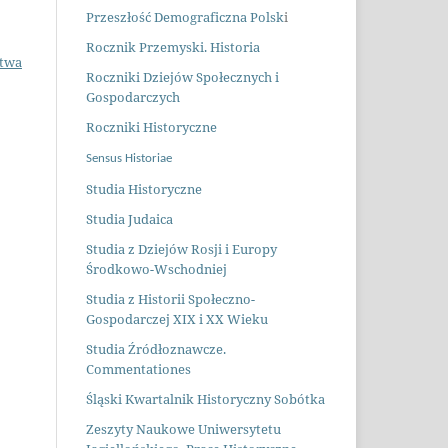
Przeszłość Demograficzna Polsk
i
Rocznik Przemyski. Historia
stwa
Roczniki Dziejów Społecznych i
Gospodarczych
Roczniki Historyczne
Sensus Historiae
Studia Historyczne
Studia Judaica
Studia z Dziejów Rosji i Europy
Środkowo-Wschodniej
Studia z Historii Społeczno-
Gospodarczej XIX i XX Wieku
Studia Źródłoznawcze.
Commentationes
Śląski Kwartalnik Historyczny Sobótka
Zeszyty Naukowe Uniwersytetu