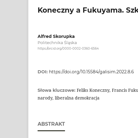
Koneczny a Fukuyama. Sz
Alfred Skorupka
Politechnika Śląska
https://orcid.org/0000-0002-0360-6564
DOI:
https://doi.org/10.15584/galisim.2022.8.6
Feliks Koneczny, Francis Fuk
Słowa kluczowe:
narody, liberalna demokracja
ABSTRAKT