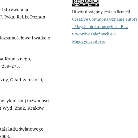
. Od rewolucji
Utwór dostępny jest na licencji
J. Pyka, Rebis, Poznań
Creative Commons Uznanie autor
– Użycie niekomercyjne – Bez
utworów zależnych 4.0
tożsamościowa i walka o
Międzynarodowe
.
ksa Konecznego,
. 259–275.
ny, O ład w historii,
merykańskiej tożsamości
tut Wyd. Znak, Kraków
ztałt ładu światowego,
2003.