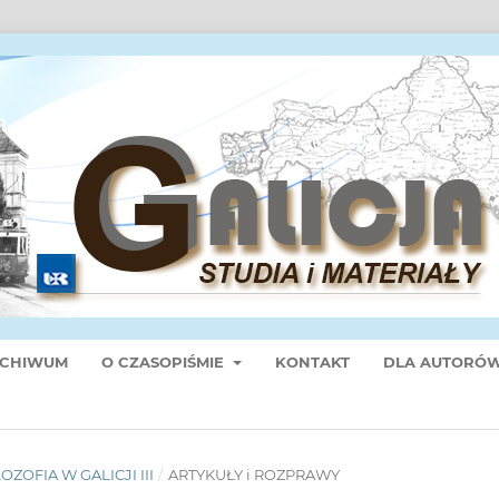
CHIWUM
O CZASOPIŚMIE
KONTAKT
DLA AUTORÓ
ILOZOFIA W GALICJI III
/
ARTYKUŁY i ROZPRAWY