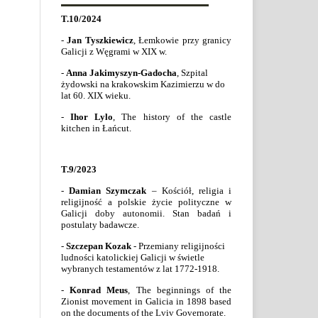
T.10/2024
-
Jan Tyszkiewicz
, Łemkowie przy granicy
Galicji z Węgrami w XIX w.
-
Anna Jakimyszyn-Gadocha
, Szpital
żydowski na krakowskim Kazimierzu w do
lat 60. XIX wieku.
-
Ihor Lylo
,
The history of the castle
kitchen in Łańcut.
T.9/2023
-
Damian Szymczak
– Kościół, religia i
religijność a polskie życie polityczne w
Galicji doby autonomii. Stan badań i
postulaty badawcze.
-
Szczepan Kozak
- Przemiany religijności
ludności katolickiej Galicji w świetle
wybranych testamentów z lat 1772-1918.
-
Konrad Meus
,
The beginnings of the
Zionist movement in Galicia in 1898 based
on the documents of the Lviv Governorate.