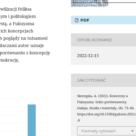
ilizacji Feliksa
ym i politologiem
PDF
ystą, a Fukuyama
 ich koncepcjach
ich poglądy na tożsamość
OPUBLIKOWANE
daczami autor uznaje
 porównaniu z koncepcję
2022-12-15
emokrację.
JAK CYTOWAĆ
Skorupka, A. (2022). Koneczny a
Fukuyama. Szkic porównawczy.
Galicja. Studia i materiały
, (8), 73–86.
https://doi.org/10.15584/galisim.2022.
.6
Formaty cytowań