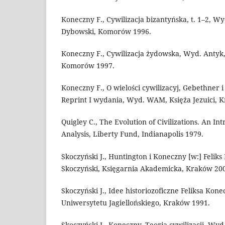
Koneczny F., Cywilizacja bizantyńska, t. 1–2, W
Dybowski, Komorów 1996.
Koneczny F., Cywilizacja żydowska, Wyd. Antyk
Komorów 1997.
Koneczny F., O wielości cywilizacyj, Gebethner 
Reprint I wydania, Wyd. WAM, Księża Jezuici, 
Quigley C., The Evolution of Civilizations. An Int
Analysis, Liberty Fund, Indianapolis 1979.
Skoczyński J., Huntington i Koneczny [w:] Feliks 
Skoczyński, Księgarnia Akademicka, Kraków 20
Skoczyński J., Idee historiozoficzne Feliksa Kon
Uniwersytetu Jagiellońskiego, Kraków 1991.
Skoczyński J., Koneczny. Teoria cywilizacji, Wy