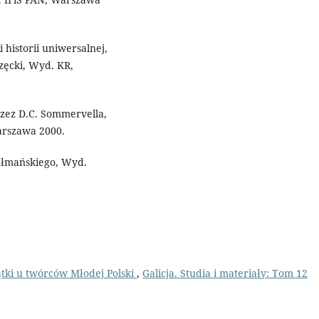
 historii uniwersalnej,
zęcki, Wyd. KR,
rzez D.C. Sommervella,
arszawa 2000.
łmańskiego, Wyd.
tki u twórców Młodej Polski
,
Galicja. Studia i materiały: Tom 12