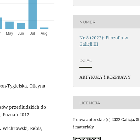
NUMER
Nr 8 (2022): Filozofia w
Galicji III
DZIAŁ
ARTYKUŁY i ROZPRAWY
son-Tygielska, Oficyna
LICENCJA
asów przedludzkich do
s, Poznań 2012.
Prawa autorskie (c) 2022 Galicja. S
i materiały
M. Wichrowski, Rebis,