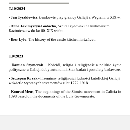
T.10/2024
-
Jan Tyszkiewicz
, Łemkowie przy granicy Galicji z Węgrami w XIX w.
-
Anna Jakimyszyn-Gadocha
, Szpital żydowski na krakowskim
Kazimierzu w do lat 60. XIX wieku.
-
Ihor Lylo
,
The history of the castle kitchen in Łańcut.
T.9/2023
-
Damian Szymczak
– Kościół, religia i religijność a polskie życie
polityczne w Galicji doby autonomii. Stan badań i postulaty badawcze.
-
Szczepan Kozak
- Przemiany religijności ludności katolickiej Galicji
w świetle wybranych testamentów z lat 1772-1918.
-
Konrad Meus
,
The beginnings of the Zionist movement in Galicia in
1898 based on the documents of the Lviv Governorate.