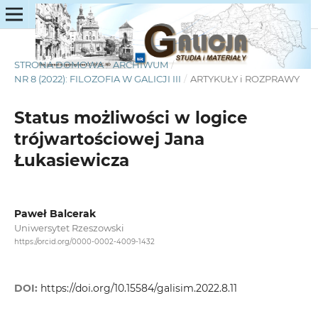
STRONA DOMOWA
/
ARCHIWUM
/
NR 8 (2022): FILOZOFIA W GALICJI III
/
ARTYKUŁY i ROZPRAWY
Status możliwości w logice
trójwartościowej Jana
Łukasiewicza
Paweł Balcerak
Uniwersytet Rzeszowski
https://orcid.org/0000-0002-4009-1432
DOI:
https://doi.org/10.15584/galisim.2022.8.11