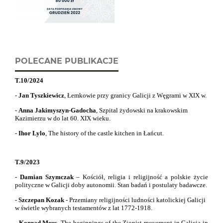
POLECANE PUBLIKACJE
T.10/2024
-
Jan Tyszkiewicz
, Łemkowie przy granicy Galicji z Węgrami w XIX w.
-
Anna Jakimyszyn-Gadocha
, Szpital żydowski na krakowskim
Kazimierzu w do lat 60. XIX wieku.
-
Ihor Lylo
,
The history of the castle kitchen in Łańcut.
T.9/2023
-
Damian Szymczak
– Kościół, religia i religijność a polskie życie
polityczne w Galicji doby autonomii. Stan badań i postulaty badawcze.
-
Szczepan Kozak
- Przemiany religijności ludności katolickiej Galicji
w świetle wybranych testamentów z lat 1772-1918.
-
Konrad Meus
,
The beginnings of the Zionist movement in Galicia in