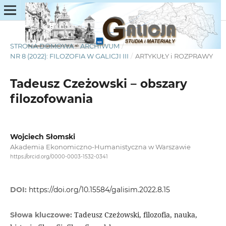
STRONA DOMOWA
/
ARCHIWUM
/
NR 8 (2022): FILOZOFIA W GALICJI III
/
ARTYKUŁY i ROZPRAWY
Tadeusz Czeżowski – obszary
filozofowania
Wojciech Słomski
Akademia Ekonomiczno-Humanistyczna w Warszawie
https://orcid.org/0000-0003-1532-0341
DOI:
https://doi.org/10.15584/galisim.2022.8.15
Tadeusz Czeżowski, filozofia, nauka,
Słowa kluczowe: