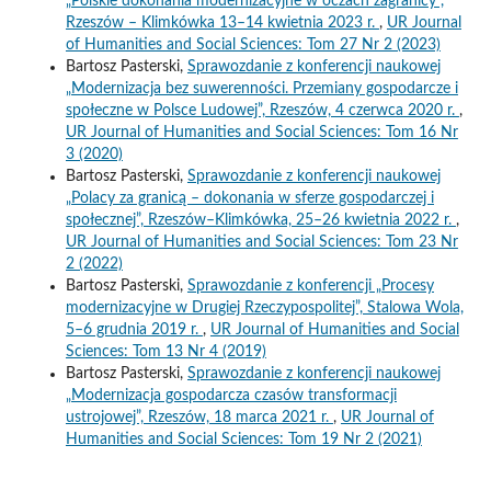
„Polskie dokonania modernizacyjne w oczach zagranicy”,
Rzeszów – Klimkówka 13–14 kwietnia 2023 r.
,
UR Journal
of Humanities and Social Sciences: Tom 27 Nr 2 (2023)
Bartosz Pasterski,
Sprawozdanie z konferencji naukowej
„Modernizacja bez suwerenności. Przemiany gospodarcze i
społeczne w Polsce Ludowej”, Rzeszów, 4 czerwca 2020 r.
,
UR Journal of Humanities and Social Sciences: Tom 16 Nr
3 (2020)
Bartosz Pasterski,
Sprawozdanie z konferencji naukowej
„Polacy za granicą – dokonania w sferze gospodarczej i
społecznej”, Rzeszów–Klimkówka, 25–26 kwietnia 2022 r.
,
UR Journal of Humanities and Social Sciences: Tom 23 Nr
2 (2022)
Bartosz Pasterski,
Sprawozdanie z konferencji „Procesy
modernizacyjne w Drugiej Rzeczypospolitej”, Stalowa Wola,
5–6 grudnia 2019 r.
,
UR Journal of Humanities and Social
Sciences: Tom 13 Nr 4 (2019)
Bartosz Pasterski,
Sprawozdanie z konferencji naukowej
„Modernizacja gospodarcza czasów transformacji
ustrojowej”, Rzeszów, 18 marca 2021 r.
,
UR Journal of
Humanities and Social Sciences: Tom 19 Nr 2 (2021)