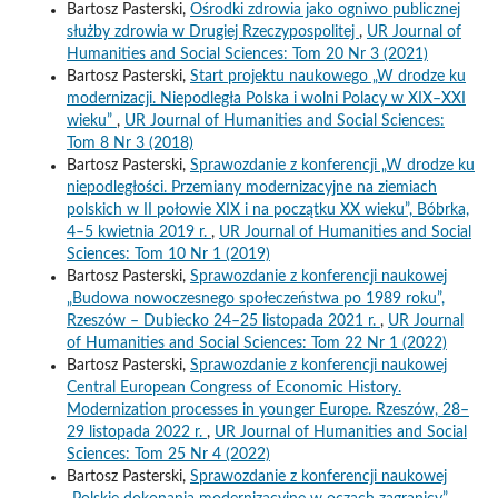
Bartosz Pasterski,
Ośrodki zdrowia jako ogniwo publicznej
służby zdrowia w Drugiej Rzeczypospolitej
,
UR Journal of
Humanities and Social Sciences: Tom 20 Nr 3 (2021)
Bartosz Pasterski,
Start projektu naukowego „W drodze ku
modernizacji. Niepodległa Polska i wolni Polacy w XIX–XXI
wieku”
,
UR Journal of Humanities and Social Sciences:
Tom 8 Nr 3 (2018)
Bartosz Pasterski,
Sprawozdanie z konferencji „W drodze ku
niepodległości. Przemiany modernizacyjne na ziemiach
polskich w II połowie XIX i na początku XX wieku”, Bóbrka,
4–5 kwietnia 2019 r.
,
UR Journal of Humanities and Social
Sciences: Tom 10 Nr 1 (2019)
Bartosz Pasterski,
Sprawozdanie z konferencji naukowej
„Budowa nowoczesnego społeczeństwa po 1989 roku”,
Rzeszów – Dubiecko 24–25 listopada 2021 r.
,
UR Journal
of Humanities and Social Sciences: Tom 22 Nr 1 (2022)
Bartosz Pasterski,
Sprawozdanie z konferencji naukowej
Central European Congress of Economic History.
Modernization processes in younger Europe. Rzeszów, 28–
29 listopada 2022 r.
,
UR Journal of Humanities and Social
Sciences: Tom 25 Nr 4 (2022)
Bartosz Pasterski,
Sprawozdanie z konferencji naukowej