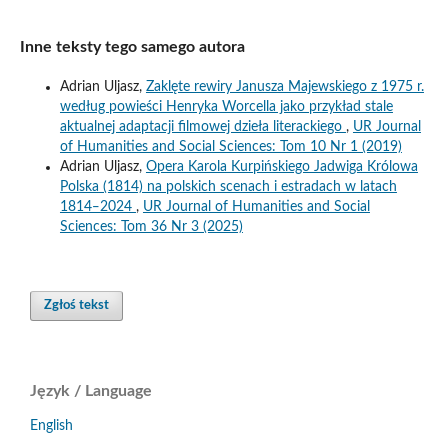
Inne teksty tego samego autora
Adrian Uljasz,
Zaklęte rewiry Janusza Majewskiego z 1975 r.
według powieści Henryka Worcella jako przykład stale
aktualnej adaptacji filmowej dzieła literackiego
,
UR Journal
of Humanities and Social Sciences: Tom 10 Nr 1 (2019)
Adrian Uljasz,
Opera Karola Kurpińskiego Jadwiga Królowa
Polska (1814) na polskich scenach i estradach w latach
1814‒2024
,
UR Journal of Humanities and Social
Sciences: Tom 36 Nr 3 (2025)
Zgłoś tekst
Język / Language
English