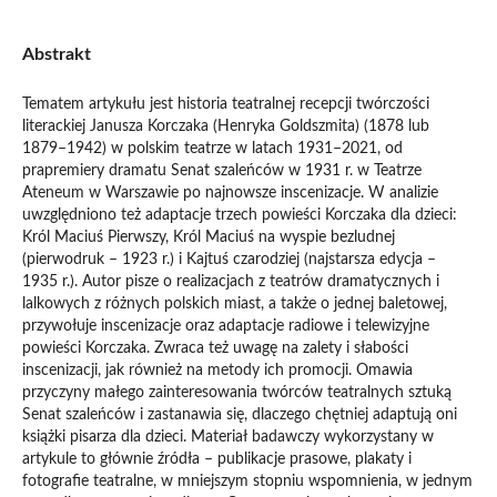
Abstrakt
Tematem artykułu jest historia teatralnej recepcji twórczości
literackiej Janusza Korczaka (Henryka Goldszmita) (1878 lub
1879–1942) w polskim teatrze w latach 1931–2021, od
prapremiery dramatu Senat szaleńców w 1931 r. w Teatrze
Ateneum w Warszawie po najnowsze inscenizacje. W analizie
uwzględniono też adaptacje trzech powieści Korczaka dla dzieci:
Król Maciuś Pierwszy, Król Maciuś na wyspie bezludnej
(pierwodruk – 1923 r.) i Kajtuś czarodziej (najstarsza edycja –
1935 r.). Autor pisze o realizacjach z teatrów dramatycznych i
lalkowych z różnych polskich miast, a także o jednej baletowej,
przywołuje inscenizacje oraz adaptacje radiowe i telewizyjne
powieści Korczaka. Zwraca też uwagę na zalety i słabości
inscenizacji, jak również na metody ich promocji. Omawia
przyczyny małego zainteresowania twórców teatralnych sztuką
Senat szaleńców i zastanawia się, dlaczego chętniej adaptują oni
książki pisarza dla dzieci. Materiał badawczy wykorzystany w
artykule to głównie źródła – publikacje prasowe, plakaty i
fotografie teatralne, w mniejszym stopniu wspomnienia, w jednym