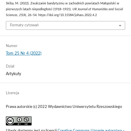
Skiba, M. (2022). Zwalczanie bandytyzmu w zachodnich powiatach Małopolski w
pierwszych latach niepodległości (1918–1921).
UR Journal of Humanities and Social
Sciences
,
25
(4), 26–54. https://doi.org/10.15584/johass.2022.4.2
Formaty cytowań
Numer
Tom 25 Nr 4 (2022)
Dział
Artykuły
Licencja
Prawa autorskie (c) 2022 Wydawnictwo Uniwersytetu Rzeszowskiego
Utwór dostępny jest na licencji
Creative Commons Uznanie autorstwa –