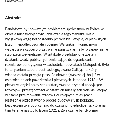
Państwowa
Abstrakt
Bandytyzm był poważnym problemem społecznym w Polsce w
okresie międzywojennym. Zwalczanie tego zjawiska miało
wyjątkową wagę bezpośrednio po Wielkiej Wojnie, w pierwszych
latach niepodległości, ale i później. Warunkiem koniecznym
wsparcia walczącej o przetrwanie państwa armii było zapewnienie
stabilizacji wewnętrznej. W artykule przedstawione zostały
działania władz publicznych zmierzające do ograniczania
rozmiarów bandytyzmu w zachodnich powiatach Małopolski. Było
to terytorium zaboru austriackiego, zwane Galicją, na którym
władza została przejęta przez Polaków najwcześniej, bo już w
ostatnich dniach października i pierwszych listopada 1918 r. W
pierwszej części pracy scharakteryzowano czynniki sprzyjające
rozwojowi przestępczości w ostatnich miesiącach Wielkiej Wojny,
w czasie przejmowania rządów i w kolejnych miesiącach.
Następnie przedstawiono proces budowy służb porządku i
bezpieczeństwa publicznego do czasu ich ujednolicenia, które na
tym terenie nastąpiło latem 1921 r. Zwalczanie bandytyzmu