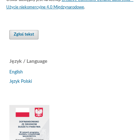
Użycie niekomercyjne 4.0 Międzynarodowe
.
Zgłoś tekst
Język / Language
English
Język Polski