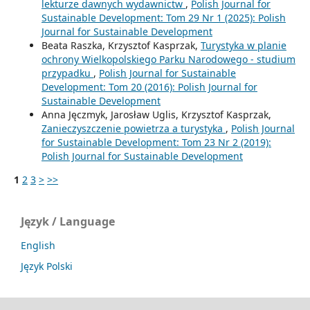
lekturze dawnych wydawnictw
,
Polish Journal for
Sustainable Development: Tom 29 Nr 1 (2025): Polish
Journal for Sustainable Development
Beata Raszka, Krzysztof Kasprzak,
Turystyka w planie
ochrony Wielkopolskiego Parku Narodowego - studium
przypadku
,
Polish Journal for Sustainable
Development: Tom 20 (2016): Polish Journal for
Sustainable Development
Anna Jęczmyk, Jarosław Uglis, Krzysztof Kasprzak,
Zanieczyszczenie powietrza a turystyka
,
Polish Journal
for Sustainable Development: Tom 23 Nr 2 (2019):
Polish Journal for Sustainable Development
1
2
3
>
>>
Język / Language
English
Język Polski