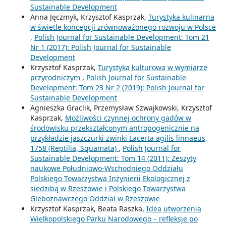
Sustainable Development
Anna Jęczmyk, Krzysztof Kasprzak,
Turystyka kulinarna
w świetle koncepcji zrównoważonego rozwoju w Polsce
,
Polish Journal for Sustainable Development: Tom 21
Nr 1 (2017): Polish Journal for Sustainable
Development
Krzysztof Kasprzak,
Turystyka kulturowa w wymiarze
przyrodniczym
,
Polish Journal for Sustainable
Development: Tom 23 Nr 2 (2019): Polish Journal for
Sustainable Development
Agnieszka Graclik, Przemysław Szwajkowski, Krzysztof
Kasprzak,
Możliwości czynnej ochrony gadów w
środowisku przekształconym antropogenicznie na
przykładzie jaszczurki zwinki Lacerta agilis linnaeus,
1758 (Reptilia, Squamata)
,
Polish Journal for
Sustainable Development: Tom 14 (2011): Zeszyty
naukowe Południowo-Wschodniego Oddziału
Polskiego Towarzystwa Inżynierii Ekologicznej z
siedzibą w Rzeszowie i Polskiego Towarzystwa
Gleboznawczego Oddział w Rzeszowie
Krzysztof Kasprzak, Beata Raszka,
Idea utworzenia
Wielkopolskiego Parku Narodowego – refleksje po