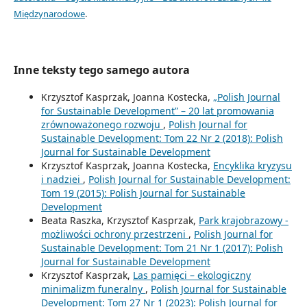
Międzynarodowe
.
Inne teksty tego samego autora
Krzysztof Kasprzak, Joanna Kostecka,
„Polish Journal
for Sustainable Development” – 20 lat promowania
zrównoważonego rozwoju
,
Polish Journal for
Sustainable Development: Tom 22 Nr 2 (2018): Polish
Journal for Sustainable Development
Krzysztof Kasprzak, Joanna Kostecka,
Encyklika kryzysu
i nadziei
,
Polish Journal for Sustainable Development:
Tom 19 (2015): Polish Journal for Sustainable
Development
Beata Raszka, Krzysztof Kasprzak,
Park krajobrazowy -
możliwości ochrony przestrzeni
,
Polish Journal for
Sustainable Development: Tom 21 Nr 1 (2017): Polish
Journal for Sustainable Development
Krzysztof Kasprzak,
Las pamięci – ekologiczny
minimalizm funeralny
,
Polish Journal for Sustainable
Development: Tom 27 Nr 1 (2023): Polish Journal for