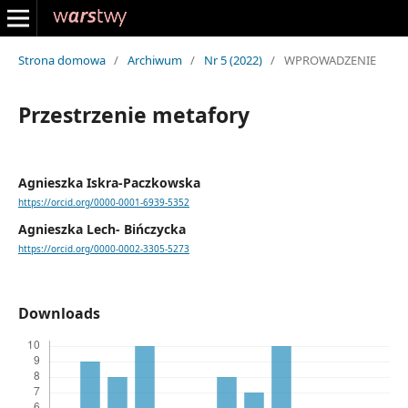
Strona domowa
/
Archiwum
/
Nr 5 (2022)
/
WPROWADZENIE
Przestrzenie metafory
Agnieszka Iskra-Paczkowska
https://orcid.org/0000-0001-6939-5352
Agnieszka Lech- Bińczycka
https://orcid.org/0000-0002-3305-5273
Downloads