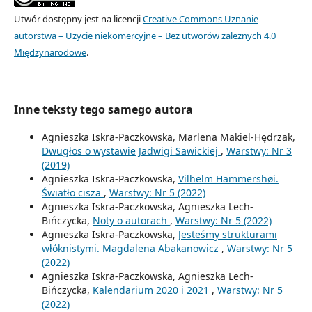
Utwór dostępny jest na licencji
Creative Commons Uznanie
autorstwa – Użycie niekomercyjne – Bez utworów zależnych 4.0
Międzynarodowe
.
Inne teksty tego samego autora
Agnieszka Iskra-Paczkowska, Marlena Makiel-Hędrzak,
Dwugłos o wystawie Jadwigi Sawickiej
,
Warstwy: Nr 3
(2019)
Agnieszka Iskra-Paczkowska,
Vilhelm Hammershøi.
Światło cisza
,
Warstwy: Nr 5 (2022)
Agnieszka Iskra-Paczkowska, Agnieszka Lech-
Bińczycka,
Noty o autorach
,
Warstwy: Nr 5 (2022)
Agnieszka Iskra-Paczkowska,
Jesteśmy strukturami
włóknistymi. Magdalena Abakanowicz
,
Warstwy: Nr 5
(2022)
Agnieszka Iskra-Paczkowska, Agnieszka Lech-
Bińczycka,
Kalendarium 2020 i 2021
,
Warstwy: Nr 5
(2022)