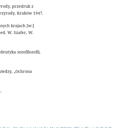
yrody, przedruk z
rzyrody, Kraków 1947.
nnych krajach [w:]
ed. W. Szafer, W.
eutyka sozofilozofii,
wiedzy, „Ochrona
.