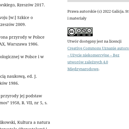
wskiego, Rzeszów 2017.
Prawa autorskie (c) 2022 Galicja. S
ju [w:] Szkice o
i materiały
Rzeszów 2009.
rona przyrody w Polsce
Utwór dostępny jest na licencji
PAX, Warszawa 1986.
Creative Commons Uznanie autor
– Użycie niekomercyjne – Bez
logicznej w Polsce i w
utworów zależnych 4.0
Międzynarodowe
.
cią naukową, ed. J.
aków 1986.
 przyrody jej podstaw
s” 1958, R. VII, nr 5, s.
likowski, Kultura a natura