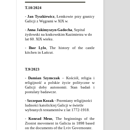
T.10/2024
-
Jan Tyszkiewicz
, Łemkowie przy granicy
Galicji z Węgrami w XIX w.
-
Anna Jakimyszyn-Gadocha
, Szpital
żydowski na krakowskim Kazimierzu w do
lat 60. XIX wieku.
-
Ihor Lylo
,
The history of the castle
kitchen in Łańcut.
T.9/2023
-
Damian Szymczak
– Kościół, religia i
religijność a polskie życie polityczne w
Galicji doby autonomii. Stan badań i
postulaty badawcze.
-
Szczepan Kozak
- Przemiany religijności
ludności katolickiej Galicji w świetle
wybranych testamentów z lat 1772-1918.
-
Konrad Meus
,
The beginnings of the
Zionist movement in Galicia in 1898 based
on the documents of the Lviv Governorate.