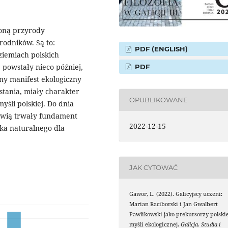
roną przyrody
rodników. Są to:
PDF (ENGLISH)
ziemiach polskich
powstały nieco później,
PDF
ny manifest ekologiczny
stania, miały charakter
OPUBLIKOWANE
yśli polskiej. Do dnia
nowią trwały fundament
2022-12-15
ka naturalnego dla
JAK CYTOWAĆ
Gawor, L. (2022). Galicyjscy uczeni:
Marian Raciborski i Jan Gwalbert
Pawlikowski jako prekursorzy polskie
myśli ekologicznej.
Galicja. Studia i