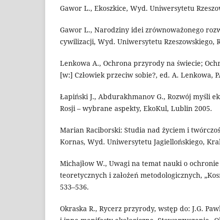
Gawor L., Ekoszkice, Wyd. Uniwersytetu Rzeszo
Gawor L., Narodziny idei zrównoważonego rozwo
cywilizacji, Wyd. Uniwersytetu Rzeszowskiego, 
Lenkowa A., Ochrona przyrody na świecie; Och
[w:] Człowiek przeciw sobie?, ed. A. Lenkowa, 
Łapiński J., Abdurakhmanov G., Rozwój myśli eko
Rosji – wybrane aspekty, EkoKul, Lublin 2005.
Marian Raciborski: Studia nad życiem i twórczoś
Kornas, Wyd. Uniwersytetu Jagiellońskiego, Kr
Michajłow W., Uwagi na temat nauki o ochronie
teoretycznych i założeń metodologicznych, „Kosmo
533–536.
Okraska R., Rycerz przyrody, wstęp do: J.G. Paw