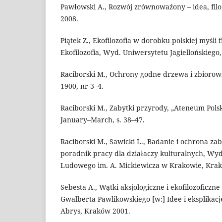
Pawłowski A., Rozwój zrównoważony – idea, filoz
2008.
Piątek Z., Ekofilozofia w dorobku polskiej myśli f
Ekofilozofia, Wyd. Uniwersytetu Jagiellońskiego
Raciborski M., Ochrony godne drzewa i zbiorowi
1900, nr 3–4.
Raciborski M., Zabytki przyrody, „Ateneum Polsk
January–March, s. 38–47.
Raciborski M., Sawicki L., Badanie i ochrona z
poradnik pracy dla działaczy kulturalnych, Wy
Ludowego im. A. Mickiewicza w Krakowie, Kra
Sebesta A., Wątki aksjologiczne i ekofilozoficzn
Gwalberta Pawlikowskiego [w:] Idee i eksplikacj
Abrys, Kraków 2001.