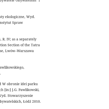
Obywatele Obywatelom” i
esty ekologiczne, Wyd.
nstytut Spraw
 R. IV; as a separately
tion Section of the Tatra
House, Lwów–Warszawa
Pawlikowskiego,
.
d W obronie idei parku
[in:] J.G. Pawlikowski,
 Wyd. Stowarzyszenie
bywatelskich, Łódź 2010.