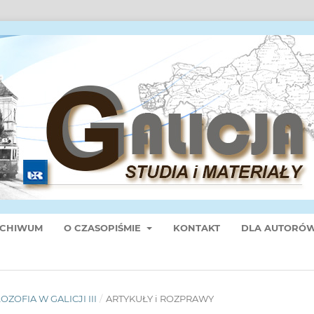
CHIWUM
O CZASOPIŚMIE
KONTAKT
DLA AUTORÓ
ILOZOFIA W GALICJI III
/
ARTYKUŁY i ROZPRAWY