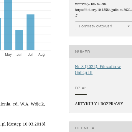
materiały
, (8), 87–98.
https://doi.org/10.15584/galisim.2022.
.7
Formaty cytowań
NUMER
Nr 8 (2022): Filozofia w
Galicji III
DZIAŁ
ARTYKUŁY i ROZPRAWY
ienia, ed. W.A. Wójcik,
pl [dostęp 10.03.2018].
LICENCJA