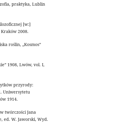
ofia, praktyka, Lublin
ilozoficznej [w:]
, Kraków 2008.
ska roślin, „Kosmos”
ie” 1908, Lwów, vol. I,
abytków przyrody:
d. Uniwersytetu
ków 1914.
e w twórczości Jana
e, ed. W. Jaworski, Wyd.