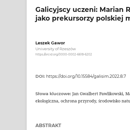
Galicyjscy uczeni: Marian 
jako prekursorzy polskiej 
Leszek Gawor
University of Rzeszów
https://orcid.org/0000-0002-6618-6202
DOI:
https://doi.org/10.15584/galisim.2022.8.7
Jan Gwalbert Pawlikowski, Ma
Słowa kluczowe:
ekologiczna, ochrona przyrody, środowisko nat
ABSTRAKT