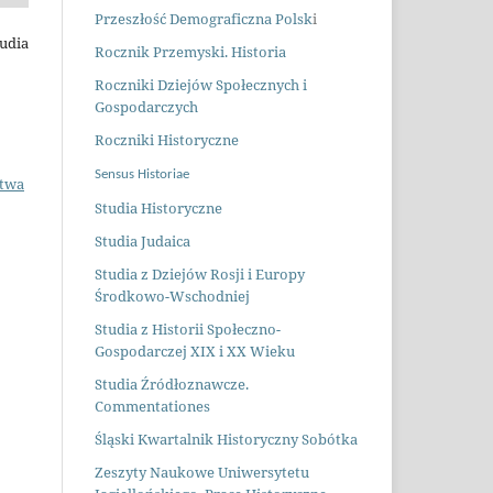
Przeszłość Demograficzna Polsk
i
tudia
Rocznik Przemyski. Historia
Roczniki Dziejów Społecznych i
Gospodarczych
Roczniki Historyczne
Sensus Historiae
stwa
Studia Historyczne
Studia Judaica
Studia z Dziejów Rosji i Europy
Środkowo-Wschodniej
Studia z Historii Społeczno-
Gospodarczej XIX i XX Wieku
Studia Źródłoznawcze.
Commentationes
Śląski Kwartalnik Historyczny Sobótka
Zeszyty Naukowe Uniwersytetu