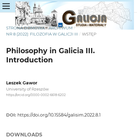
STRONA DOMOWA
/
ARCHIWUM
/
NR 8 (2022): FILOZOFIA W GALICJI III
/
WSTĘP
Philosophy in Galicia III.
Introduction
Leszek Gawor
University of Rzeszów
https://orcid.org/0000-0002-6618-6202
DOI:
https://doi.org/10.15584/galisim.2022.8.1
DOWNLOADS