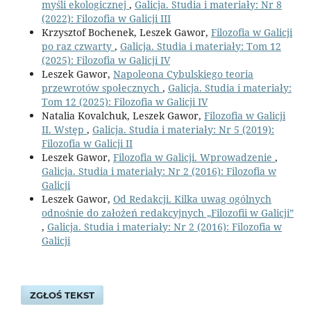
myśli ekologicznej
,
Galicja. Studia i materiały: Nr 8
(2022): Filozofia w Galicji III
Krzysztof Bochenek, Leszek Gawor,
Filozofia w Galicji
po raz czwarty
,
Galicja. Studia i materiały: Tom 12
(2025): Filozofia w Galicji IV
Leszek Gawor,
Napoleona Cybulskiego teoria
przewrotów społecznych
,
Galicja. Studia i materiały:
Tom 12 (2025): Filozofia w Galicji IV
Natalia Kovalchuk, Leszek Gawor,
Filozofia w Galicji
II. Wstęp
,
Galicja. Studia i materiały: Nr 5 (2019):
Filozofia w Galicji II
Leszek Gawor,
Filozofia w Galicji. Wprowadzenie
,
Galicja. Studia i materiały: Nr 2 (2016): Filozofia w
Galicji
Leszek Gawor,
Od Redakcji. Kilka uwag ogólnych
odnośnie do założeń redakcyjnych „Filozofii w Galicji”
,
Galicja. Studia i materiały: Nr 2 (2016): Filozofia w
Galicji
ZGŁOŚ TEKST