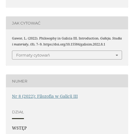
JAK CYTOWAĆ
Gawor, L. (2022). Philosophy in Galicia III. Introduction.
Galicja. Studia
i materiały
, (8), 7–9. https://doi.org/10.15584/galisim.2022.8.1
Formaty cytowań
NUMER
Nr 8 (2022): Filozofia w Galicji III
DZIAŁ
WSTĘP