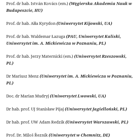
Prof. dr hab. István Kovács (em.)
(Węgierska Akademia Nauk w
Budapeszcie, HU)
Prof. dr hab.
Ałła Kyrydon
(Uniwersytet Kijowski, UA)
Prof. dr hab.
Waldemar Łazuga
(PAU, Uniwersytet Kaliski,
Uniwersytet im. A. Mickiewicza w Poznaniu, PL)
Prof. dr hab. Jerzy Maternicki (em.)
(Uniwersytet Rzeszowski,
PL)
Dr Mariusz Menz
(Uniwersytet im. A. Mickiewicza w Poznaniu,
PL)
Doc. dr Marian Mudryj
(Uniwersytet Lwowski, UA)
Dr hab. prof. UJ Stanisław Pijaj
(Uniwersytet Jagielloński, PL)
Dr hab. prof. UW Adam Redzik
(Uniwersytet Warszawski, PL)
Prof. Dr. Miloš Řezník
(Uniwersytet w Chemnitz, DE)