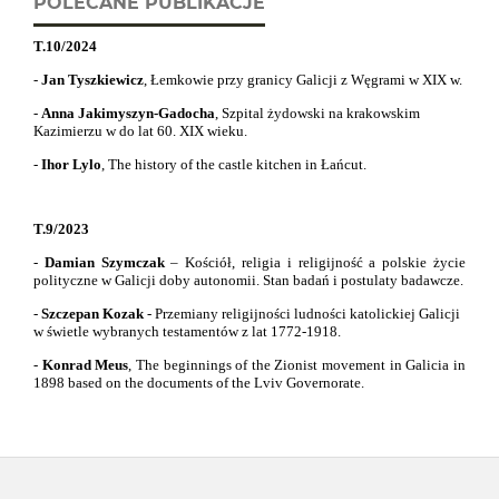
POLECANE PUBLIKACJE
T.10/2024
-
Jan Tyszkiewicz
, Łemkowie przy granicy Galicji z Węgrami w XIX w.
-
Anna Jakimyszyn-Gadocha
, Szpital żydowski na krakowskim
Kazimierzu w do lat 60. XIX wieku.
-
Ihor Lylo
,
The history of the castle kitchen in Łańcut.
T.9/2023
-
Damian Szymczak
– Kościół, religia i religijność a polskie życie
polityczne w Galicji doby autonomii. Stan badań i postulaty badawcze.
-
Szczepan Kozak
- Przemiany religijności ludności katolickiej Galicji
w świetle wybranych testamentów z lat 1772-1918.
-
Konrad Meus
,
The beginnings of the Zionist movement in Galicia in
1898 based on the documents of the Lviv Governorate.