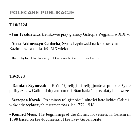
POLECANE PUBLIKACJE
T.10/2024
-
Jan Tyszkiewicz
, Łemkowie przy granicy Galicji z Węgrami w XIX w.
-
Anna Jakimyszyn-Gadocha
, Szpital żydowski na krakowskim
Kazimierzu w do lat 60. XIX wieku.
-
Ihor Lylo
,
The history of the castle kitchen in Łańcut.
T.9/2023
-
Damian Szymczak
– Kościół, religia i religijność a polskie życie
polityczne w Galicji doby autonomii. Stan badań i postulaty badawcze.
-
Szczepan Kozak
- Przemiany religijności ludności katolickiej Galicji
w świetle wybranych testamentów z lat 1772-1918.
-
Konrad Meus
,
The beginnings of the Zionist movement in Galicia in
1898 based on the documents of the Lviv Governorate.