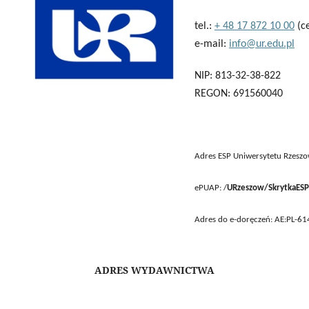
tel.:
+ 48 17 872 10 00
(ce
e-mail:
info@ur.edu.pl
NIP: 813-32-38-822
REGON: 691560040
Adres ESP Uniwersytetu Rzeszo
ePUAP: /
URzeszow/SkrytkaESP
Adres do e-doręczeń: AE:PL-
ADRES WYDAWNICTWA