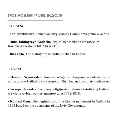
POLECANE PUBLIKACJE
T.10/2024
-
Jan Tyszkiewicz
, Łemkowie przy granicy Galicji z Węgrami w XIX w.
-
Anna Jakimyszyn-Gadocha
, Szpital żydowski na krakowskim
Kazimierzu w do lat 60. XIX wieku.
-
Ihor Lylo
,
The history of the castle kitchen in Łańcut.
T.9/2023
-
Damian Szymczak
– Kościół, religia i religijność a polskie życie
polityczne w Galicji doby autonomii. Stan badań i postulaty badawcze.
-
Szczepan Kozak
- Przemiany religijności ludności katolickiej Galicji
w świetle wybranych testamentów z lat 1772-1918.
-
Konrad Meus
,
The beginnings of the Zionist movement in Galicia in
1898 based on the documents of the Lviv Governorate.