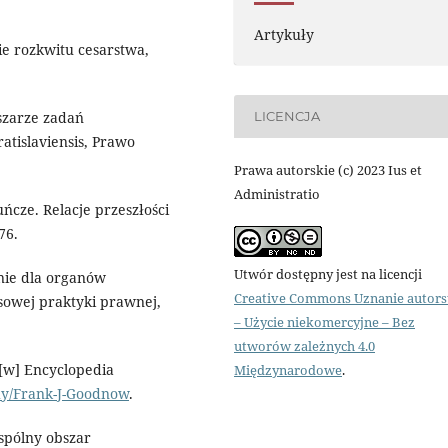
Artykuły
ie rozkwitu cesarstwa,
LICENCJA
szarze zadań
ratislaviensis, Prawo
Prawa autorskie (c) 2023 Ius et
Administratio
cze. Relacje przeszłości
76.
Utwór dostępny jest na licencji
nie dla organów
Creative Commons Uznanie autor
sowej praktyki prawnej,
– Użycie niekomercyjne – Bez
utworów zależnych 4.0
 [w] Encyclopedia
Międzynarodowe
.
hy/Frank-J-Goodnow
.
wspólny obszar