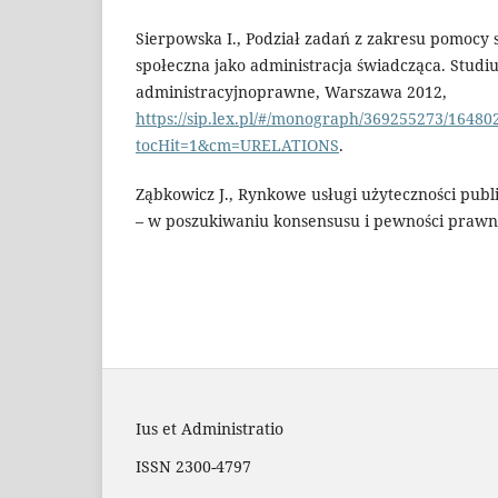
Sierpowska I., Podział zadań z zakresu pomocy 
społeczna jako administracja świadcząca. Studi
administracyjnoprawne, Warszawa 2012,
https://sip.lex.pl/#/monograph/369255273/16480
tocHit=1&cm=URELATIONS
.
Ząbkowicz J., Rynkowe usługi użyteczności publi
– w poszukiwaniu konsensusu i pewności prawn
Ius et Administratio
ISSN 2300-4797