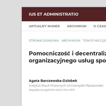
IUS ET ADMINISTRATIO
AKTUALNY NUMER
ARCHIWUM
O CZAS
STRONA DOMOWA
/
ARCHIWUM
/
TOM 51 NR 2 (2
Pomocniczość i decentrali
organizacyjnego usług sp
Agata Barczewska-Dziobek
Instytut Nauk Prawnych Uniwersytet Rzeszowski
https://orcid.org/0000-0002-7514-9219