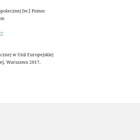
społecznej [w:] Pomoc
um
2?
cznej w Unii Europejskiej
ej, Warszawa 2017.