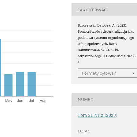
JAK CYTOWAĆ
Barczewska-Dziobek, A. (2023).
Pomocniczość i decentralizacja jako
podstawa systemu organizacyjnego
usług społecznych.
Ius et
Administratio
,
51
(2), 5–19.
https://doi.org/10.15584/iuseta.2023.2
1
Formaty cytowań
NUMER
Tom 51 Nr 2 (2023)
DZIAŁ