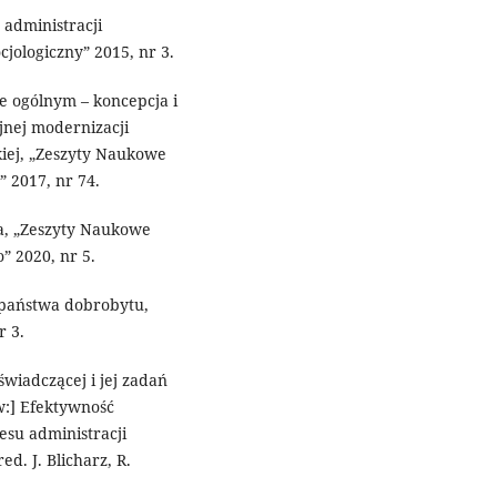
 administracji
jologiczny” 2015, nr 3.
sie ogólnym – koncepcja i
jnej modernizacji
kiej, „Zeszyty Naukowe
” 2017, nr 74.
a, „Zeszyty Naukowe
” 2020, nr 5.
 państwa dobrobytu,
r 3.
świadczącej i jej zadań
w:] Efektywność
esu administracji
d. J. Blicharz, R.