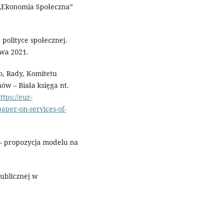
, „Ekonomia Społeczna”
polityce społecznej.
awa 2021.
o, Rady, Komitetu
w – Biała księga nt.
ttps://eur-
aper-on-services-of-
 – propozycja modelu na
publicznej w