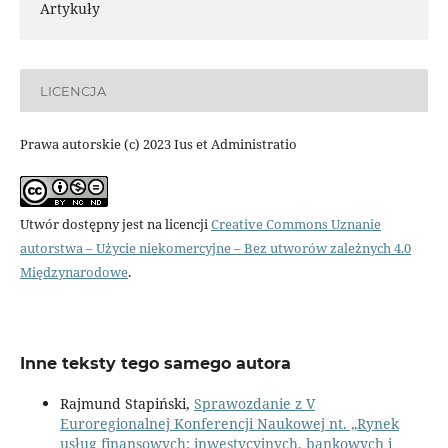
Artykuły
LICENCJA
Prawa autorskie (c) 2023 Ius et Administratio
Utwór dostępny jest na licencji
Creative Commons Uznanie
autorstwa – Użycie niekomercyjne – Bez utworów zależnych 4.0
Międzynarodowe
.
Inne teksty tego samego autora
Rajmund Stapiński,
Sprawozdanie z V
Euroregionalnej Konferencji Naukowej nt. „Rynek
usług finansowych: inwestycyjnych, bankowych i