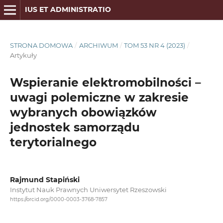
IUS ET ADMINISTRATIO
STRONA DOMOWA
/
ARCHIWUM
/
TOM 53 NR 4 (2023)
/
Artykuły
Wspieranie elektromobilności –
uwagi polemiczne w zakresie
wybranych obowiązków
jednostek samorządu
terytorialnego
Rajmund Stapiński
Instytut Nauk Prawnych Uniwersytet Rzeszowski
https://orcid.org/0000-0003-3768-7857