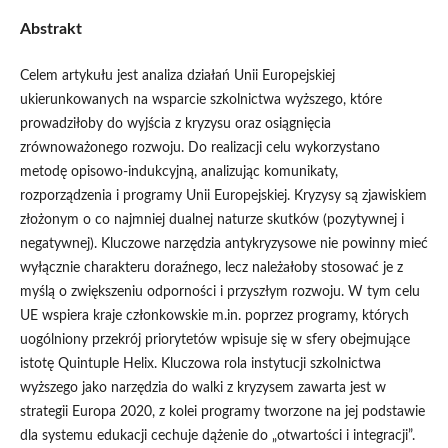
Abstrakt
Celem artykułu jest analiza działań Unii Europejskiej
ukierunkowanych na wsparcie szkolnictwa wyższego, które
prowadziłoby do wyjścia z kryzysu oraz osiągnięcia
zrównoważonego rozwoju. Do realizacji celu wykorzystano
metodę opisowo-indukcyjną, analizując komunikaty,
rozporządzenia i programy Unii Europejskiej. Kryzysy są zjawiskiem
złożonym o co najmniej dualnej naturze skutków (pozytywnej i
negatywnej). Kluczowe narzędzia antykryzysowe nie powinny mieć
wyłącznie charakteru doraźnego, lecz należałoby stosować je z
myślą o zwiększeniu odporności i przyszłym rozwoju. W tym celu
UE wspiera kraje członkowskie m.in. poprzez programy, których
uogólniony przekrój priorytetów wpisuje się w sfery obejmujące
istotę Quintuple Helix. Kluczowa rola instytucji szkolnictwa
wyższego jako narzędzia do walki z kryzysem zawarta jest w
strategii Europa 2020, z kolei programy tworzone na jej podstawie
dla systemu edukacji cechuje dążenie do „otwartości i integracji”.