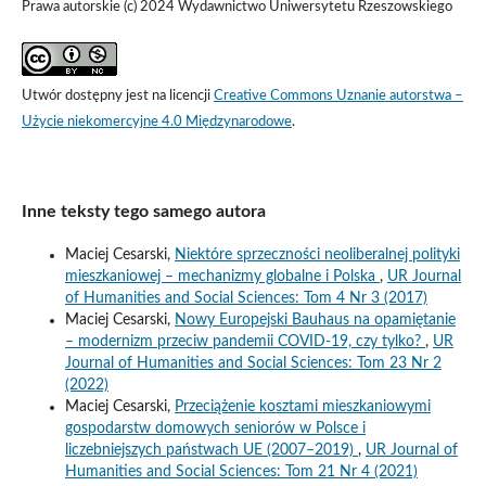
Prawa autorskie (c) 2024 Wydawnictwo Uniwersytetu Rzeszowskiego
Utwór dostępny jest na licencji
Creative Commons Uznanie autorstwa –
Użycie niekomercyjne 4.0 Międzynarodowe
.
Inne teksty tego samego autora
Maciej Cesarski,
Niektóre sprzeczności neoliberalnej polityki
mieszkaniowej – mechanizmy globalne i Polska
,
UR Journal
of Humanities and Social Sciences: Tom 4 Nr 3 (2017)
Maciej Cesarski,
Nowy Europejski Bauhaus na opamiętanie
– modernizm przeciw pandemii COVID-19, czy tylko?
,
UR
Journal of Humanities and Social Sciences: Tom 23 Nr 2
(2022)
Maciej Cesarski,
Przeciążenie kosztami mieszkaniowymi
gospodarstw domowych seniorów w Polsce i
liczebniejszych państwach UE (2007–2019)
,
UR Journal of
Humanities and Social Sciences: Tom 21 Nr 4 (2021)