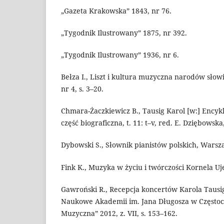
„Gazeta Krakowska” 1843, nr 76.
„Tygodnik Ilustrowany” 1875, nr 392.
„Tygodnik Ilustrowany” 1936, nr 6.
Bełza I., Liszt i kultura muzyczna narodów słow
nr 4, s. 3–20.
Chmara-Żaczkiewicz B., Tausig Karol [w:] Enc
część biograficzna, t. 11: t–v, red. E. Dziębowsk
Dybowski S., Słownik pianistów polskich, Warsz
Fink K., Muzyka w życiu i twórczości Kornela Uj
Gawroński R., Recepcja koncertów Karola Tausig
Naukowe Akademii im. Jana Długosza w Częstoch
Muzyczna” 2012, z. VII, s. 153–162.