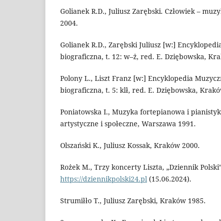
Golianek R.D., Juliusz Zarębski. Człowiek – muz
2004.
Golianek R.D., Zarębski Juliusz [w:] Encyklope
biograficzna, t. 12: w–ż, red. E. Dziębowska, Kr
Polony L., Liszt Franz [w:] Encyklopedia Muzyc
biograficzna, t. 5: klł, red. E. Dziębowska, Krak
Poniatowska I., Muzyka fortepianowa i pianisty
artystyczne i społeczne, Warszawa 1991.
Olszański K., Juliusz Kossak, Kraków 2000.
Rożek M., Trzy koncerty Liszta, „Dziennik Polski”
https://dziennikpolski24.pl
(15.06.2024).
Strumiłło T., Juliusz Zarębski, Kraków 1985.