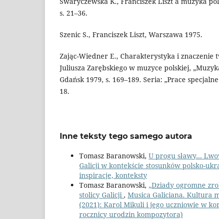
Swaryczewska K., Franciszek Liszt a muzyka pol
s. 21–36.
Szenic S., Franciszek Liszt, Warszawa 1975.
Zając-Wiedner E., Charakterystyka i znaczenie 
Juliusza Zarębskiego w muzyce polskiej, „Muzyka 
Gdańsk 1979, s. 169–189. Seria: „Prace specja
18.
Inne teksty tego samego autora
Tomasz Baranowski,
U progu sławy… Lwow
Galicji w kontekście stosunków polsko-ukra
inspiracje, konteksty
Tomasz Baranowski,
„Dziady ogromne zro
stolicy Galicji
,
Musica Galiciana. Kultura 
(2021): Karol Mikuli i jego uczniowie w ko
rocznicy urodzin kompozytora)