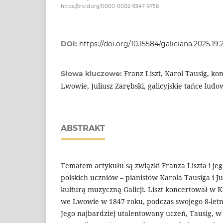
https://orcid.org/0000-0002-9347-9756
DOI:
https://doi.org/10.15584/galiciana.2025.19.
Franz Liszt, Karol Tausig, ko
Słowa kluczowe:
Lwowie, Juliusz Zarębski, galicyjskie tańce ludo
ABSTRAKT
Tematem artykułu są związki Franza Liszta i j
polskich uczniów – pianistów Karola Tausiga i Ju
kulturą muzyczną Galicji. Liszt koncertował w 
we Lwowie w 1847 roku, podczas swojego 8-letn
Jego najbardziej utalentowany uczeń, Tausig, w