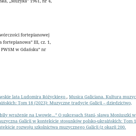
ska, „Muzyka” 1961, nr 4,
twórczości fortepianowej
fortepianowa” III, cz. 1,
lne PWSM w Gdańsku” nr
skie lata Ludomira Różyckiego
,
Musica Galiciana. Kultura muzy
ińskich: Tom 18 (2023): Muzyczne tradycje Galicji – dziedzictwo,
biły wrażenie na Lwowie…” O sukcesach Stani- sława Moniuszki w
muzyczna Galicji w kontekście stosunków polsko-ukraińskich: Tom 
ntekście rozwoju szkolnictwa muzycznego Galicji (z okazji 200.