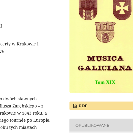
21
ncerty w Krakowie i
we
ego dwóch sławnych
liusza Zarębskiego – z
PDF
Krakowie w 1843 roku, a
iego tournée po Europie.
OPUBLIKOWANE
 obu tych miastach