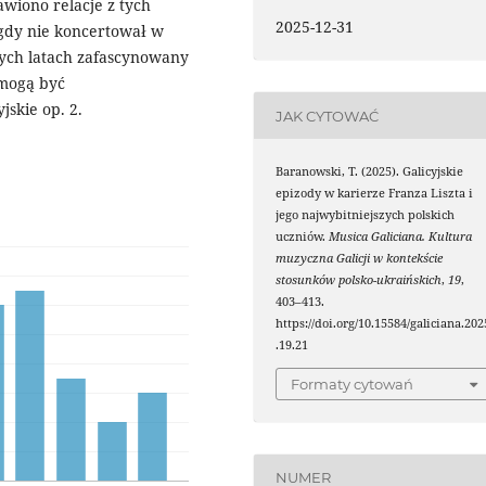
wiono relacje z tych
2025-12-31
igdy nie koncertował w
odych latach zafascynowany
 mogą być
jskie op. 2.
JAK CYTOWAĆ
Baranowski, T. (2025). Galicyjskie
epizody w karierze Franza Liszta i
jego najwybitniejszych polskich
uczniów.
Musica Galiciana. Kultura
muzyczna Galicji w kontekście
stosunków polsko-ukraińskich
,
19
,
403–413.
https://doi.org/10.15584/galiciana.202
.19.21
Formaty cytowań
NUMER