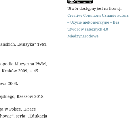
Utwór dostępny jest na licencji
Creative Commons Uznanie autor
– Użycie niekomercyjne – Bez
utworów zależnych 4.0
Międzynarodowe
.
iańskich, „Muzyka” 1961,
yklopedia Muzyczna PWM,
a, Kraków 2009, s. 45.
awa 2003.
ejskiego, Rzeszów 2018.
a w Polsce, „Prace
owie”, seria: „Edukacja