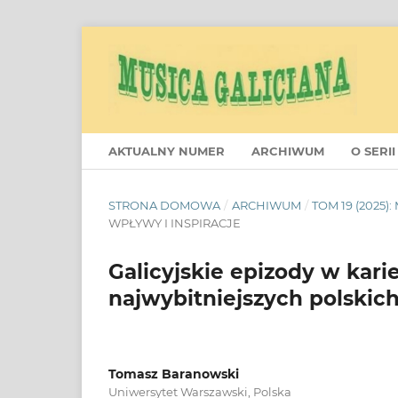
AKTUALNY NUMER
ARCHIWUM
O SER
STRONA DOMOWA
/
ARCHIWUM
/
TOM 19 (2025
WPŁYWY I INSPIRACJE
Galicyjskie epizody w karie
najwybitniejszych polskic
Tomasz Baranowski
Uniwersytet Warszawski, Polska