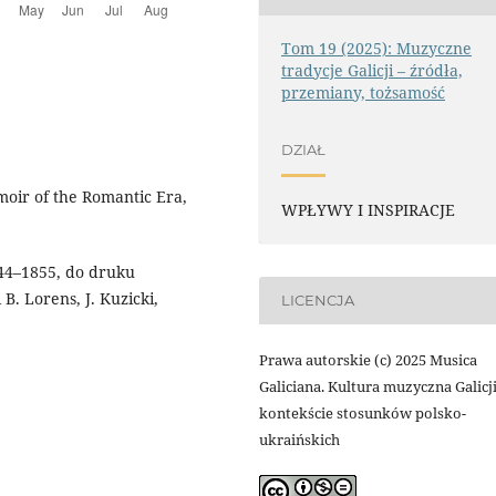
Tom 19 (2025): Muzyczne
tradycje Galicji – źródła,
przemiany, tożsamość
DZIAŁ
moir of the Romantic Era,
WPŁYWY I INSPIRACJE
844–1855, do druku
. Lorens, J. Kuzicki,
LICENCJA
Prawa autorskie (c) 2025 Musica
Galiciana. Kultura muzyczna Galicj
kontekście stosunków polsko-
ukraińskich