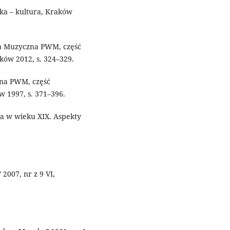
yka – kultura, Kraków
dia Muzyczna PWM, część
aków 2012, s. 324–329.
zna PWM, część
ów 1997, s. 371–396.
ka w wieku XIX. Aspekty
 2007, nr z 9 VI,