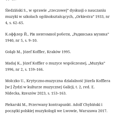
Śledziński S., w sprawie „rzeczowej” dyskusji o nauczaniu
muzyki w szkołach ogólnokształcących, „Orkiestra” 1933, nr
4, s. 62–65.
К.оффлер Й., Рік невтомної роботи, „Радянська музика”
1940, nr 5, s. 9–10.
Gołąb M., Józef Koffler, Kraków 1995.
Madaj K., Józef Koffler o muzyce współczesnej, „Muzyka”
1996, nr 2, s. 159–166.
Mołczko U., Krytyczno-muzyczna działalność Józefa Kofflera
[w:] Żydzi w kulturze muzycznej Galicji, t. 2, red. E.
Nidecka, Rzeszów 2023, s. 153–163.
Piekarski M., Przerwany kontrapunkt. Adolf Chybiński i
początki polskiej muzykologii we Lwowie, Warszawa 2017.