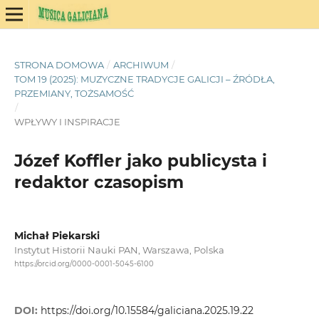
STRONA DOMOWA
/
ARCHIWUM
/
TOM 19 (2025): MUZYCZNE TRADYCJE GALICJI – ŹRÓDŁA,
PRZEMIANY, TOŻSAMOŚĆ
/
WPŁYWY I INSPIRACJE
Józef Koffler jako publicysta i
redaktor czasopism
Michał Piekarski
Instytut Historii Nauki PAN, Warszawa, Polska
https://orcid.org/0000-0001-5045-6100
DOI:
https://doi.org/10.15584/galiciana.2025.19.22