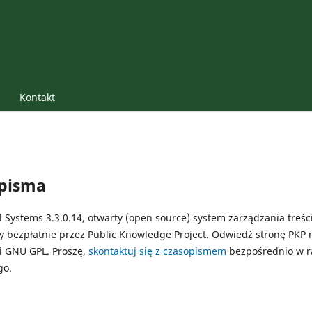
Kontakt
opisma
Systems 3.3.0.14, otwarty (open source) system zarządzania treśc
ny bezpłatnie przez Public Knowledge Project. Odwiedź stronę PKP 
ji GNU GPL. Proszę,
skontaktuj się z czasopismem
bezpośrednio w r
go.