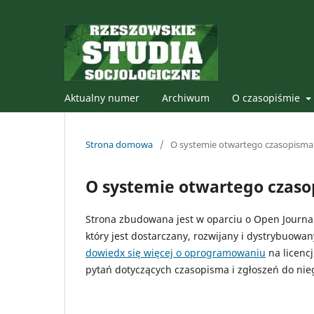
Aktualny numer
Archiwum
O czasopiśmie
Strona domowa
/
O systemie otwartego czasopisma
O systemie otwartego czas
Strona zbudowana jest w oparciu o Open Journal 
który jest dostarczany, rozwijany i dystrybuowa
dowiedx się więcej o oprogramowaniu
na licenc
pytań dotyczących czasopisma i zgłoszeń do nie