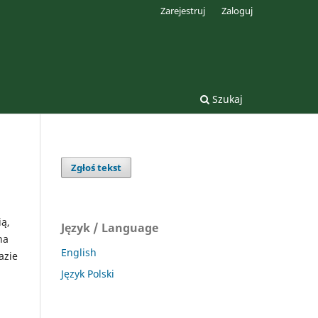
Zarejestruj
Zaloguj
Szukaj
Zgłoś tekst
ią,
Język / Language
na
English
azie
Język Polski