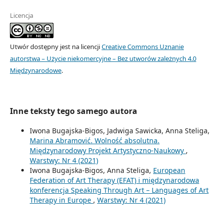
Licencja
Utwór dostępny jest na licencji
Creative Commons Uznanie
autorstwa – Użycie niekomercyjne – Bez utworów zależnych 4.0
Międzynarodowe
.
Inne teksty tego samego autora
Iwona Bugajska-Bigos, Jadwiga Sawicka, Anna Steliga,
Marina Abramović. Wolność absolutna.
Międzynarodowy Projekt Artystyczno-Naukowy
,
Warstwy: Nr 4 (2021)
Iwona Bugajska-Bigos, Anna Steliga,
European
Federation of Art Therapy (EFAT) i międzynarodowa
konferencja Speaking Through Art – Languages of Art
Therapy in Europe
,
Warstwy: Nr 4 (2021)