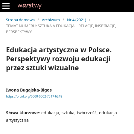
Strona domowa
/
Archiwum
/
Nr 4 (2021)
/
TEMAT NUMERU: SZTUKA A EDUKACJA – RELACJE, INSPIRACJE,
PERSPEKTYWY
Edukacja artystyczna w Polsce.
Perspektywy rozwoju edukacji
przez sztuki wizualne
Iwona Bugajska-Bigos
https://orcid.org/0000-0002-7317-6248
Słowa kluczowe:
edukacja, sztuka, twórczość, edukacja
artystyczna