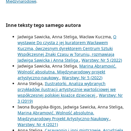
Międzynarodowe
.
Inne teksty tego samego autora
Jadwiga Sawicka, Anna Steliga, Wacław Kuczma,
O
wystawie Do czysta z jej kuratorem Wacławem
Kuczmą, ówczesnym dyrektorem Centrum Sztuki
Współczesnej Znaki Czasu w Toruniu, rozmawiają
Jadwiga Sawicka i Anna Steliga
,
Warstwy: Nr 5 (2022)
Jadwiga Sawicka, Anna Steliga,
Marina Abramović.
Wolność absolutna. Międzynarodowy projekt
artystyczno-naukowy
,
Warstwy: Nr 5 (2022)
Anna Steliga,
Ilustratorki. Analiza wybranych
przykładów ilustracji artystycznie wartościowej we
współczesnej polskiej książce dziecięcej
,
Warstwy: Nr
3 (2019)
Iwona Bugajska-Bigos, Jadwiga Sawicka, Anna Steliga,
Marina Abramović. Wolność absolutna.
Międzynarodowy Projekt Artystyczno-Naukowy
,
Warstwy: Nr 4 (2021)
Anna Steliga,
Caravaggio i inni mistrzowie. Arcydzieła