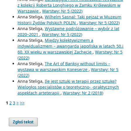
z kolekcji Roberta Longhiego w Zamku Królewskim w
Warszawie
,
Warstwy: Nr 5 (2022)
Anna Steliga,
Wilhelm Sasnal: Taki pejzaż w Muzeum
Historii Żydów Polskich POLIN
,
Warstwy: Nr 5 (2022)
Anna Steliga,
Wystawne podróżowanie – wybór z lat
2020–2021
,
Warstwy: Nr 5 (2022)
Anna Steliga,
Między kolektywizmem a
indywidualizmem – awangarda japońska w latach 50.i
60. XX wieku w warszawskiej Zachęcie
,
Warstwy: Nr 5
(2022)
Anna Steliga,
The Art of Banksy without limits –
wystawa w warszawskim Koneserze
,
Warstwy: Nr 5
(2022)
Anna Steliga,
Ile jest sztuki w terapii przez sztukę?
Wielogłos specjalistów o teoretyczno- -praktycznych
aspektach arteterapii
,
Warstwy: Nr 2 (2018)
1
2
3
>
>>
Zgłoś tekst