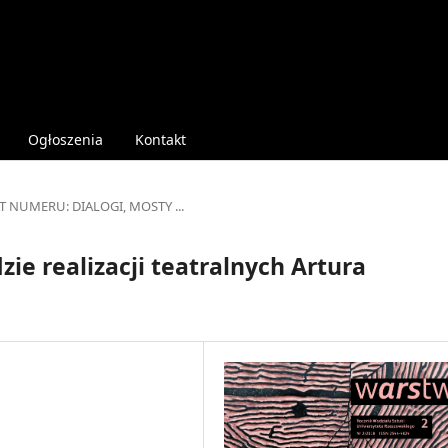
Ogłoszenia
Kontakt
T NUMERU: DIALOGI, MOSTY ...
zie realizacji teatralnych Artura