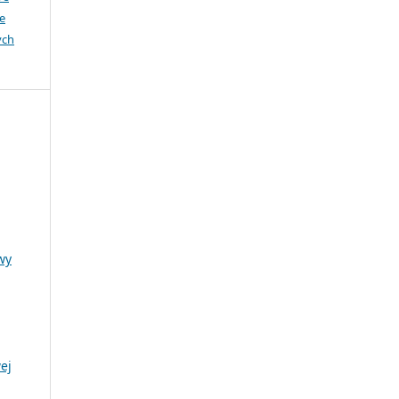
e
ych
wy
ej