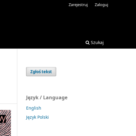
Zarejestruj
Zaloguj
Szukaj
Zgłoś tekst
Język / Language
English
Język Polski