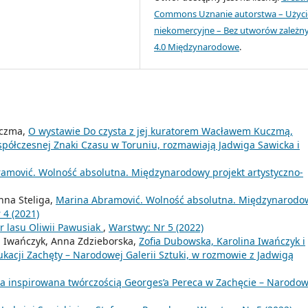
Commons Uznanie autorstwa – Użyci
niekomercyjne – Bez utworów zależn
4.0 Międzynarodowe
.
uczma,
O wystawie Do czysta z jej kuratorem Wacławem Kuczmą,
ółczesnej Znaki Czasu w Toruniu, rozmawiają Jadwiga Sawicka i
amović. Wolność absolutna. Międzynarodowy projekt artystyczno-
nna Steliga,
Marina Abramović. Wolność absolutna. Międzynarodo
 4 (2021)
 lasu Oliwii Pawusiak
,
Warstwy: Nr 5 (2022)
a Iwańczyk, Anna Zdzieborska,
Zofia Dubowska, Karolina Iwańczyk i
kacji Zachęty – Narodowej Galerii Sztuki, w rozmowie z Jadwigą
wa inspirowana twórczością Georges’a Pereca w Zachęcie – Narodow