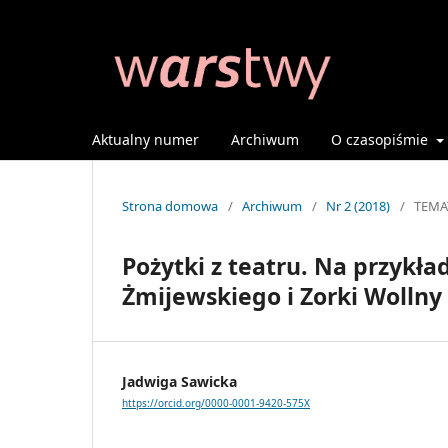
Aktualny numer
Archiwum
O czasopiśmie
Strona domowa
/
Archiwum
/
Nr 2 (2018)
/
TEMA
Pożytki z teatru. Na przykład
Żmijewskiego i Zorki Wollny
Jadwiga Sawicka
https://orcid.org/0000-0001-9420-575X