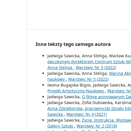
Inne teksty tego samego autora
Jadwiga Sawicka, Anna Steliga, Wacław K
ówczesnym dyrektorem Centrum Sztuki Wsp
Anna Steliga
,
Warstwy: Nr 5 (2022)
Jadwiga Sawicka, Anna Steliga,
Marina Abr
naukowy
,
Warstwy: Nr 5 (2022)
Iwona Bugajska-Bigos, Jadwiga Sawicka, A
Projekt Artystyczno-Naukowy
,
Warstwy: Nr
Jadwiga Sawicka,
O filmie animowanym Dar
Jadwiga Sawicka, Zofia Dubowska, Karolin
Anna Zdzieborska, pracowniczki Działu Edu
Sawicką
,
Warstwy: Nr 4 (2021)
Jadwiga Sawicka,
Życie. Instrukcja. Wysta
Galerii Sztuki
,
Warstwy: Nr 2 (2018)