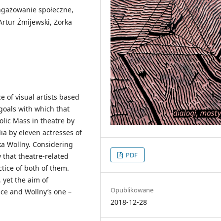
angażowanie społeczne,
Artur Żmijewski, Zorka
e of visual artists based
 goals with which that
lic Mass in theatre by
ia by eleven actresses of
ka Wollny. Considering
PDF
 that theatre-related
ctice of both of them.
 yet the aim of
Opublikowane
ce and Wollny’s one –
2018-12-28