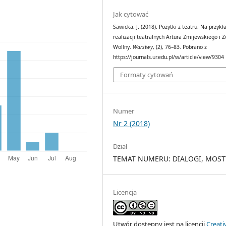
Jak cytować
Sawicka, J. (2018). Pożytki z teatru. Na przykł
realizacji teatralnych Artura Żmijewskiego i Z
Wollny.
Warstwy
, (2), 76–83. Pobrano z
https://journals.ur.edu.pl/w/article/view/9304
Formaty cytowań
Numer
Nr 2 (2018)
Dział
TEMAT NUMERU: DIALOGI, MOSTY 
Licencja
Utwór dostępny jest na licencji
Creati