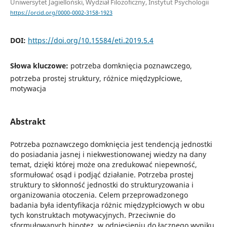
Uniwersytet Jagielloński, Wydział Filozoficzny, Instytut Psychologii
https://orcid.org/0000-0002-3158-1923
DOI:
https://doi.org/10.15584/eti.2019.5.4
Słowa kluczowe:
potrzeba domknięcia poznawczego,
potrzeba prostej struktury, różnice międzypłciowe,
motywacja
Abstrakt
Potrzeba poznawczego domknięcia jest tendencją jednostki
do posiadania jasnej i niekwestionowanej wiedzy na dany
temat, dzięki której może ona zredukować niepewność,
sformułować osąd i podjąć działanie. Potrzeba prostej
struktury to skłonność jednostki do strukturyzowania i
organizowania otoczenia. Celem przeprowadzonego
badania była identyfikacja różnic międzypłciowych w obu
tych konstruktach motywacyjnych. Przeciwnie do
sformułowanych hipotez, w odniesieniu do łącznego wyniku