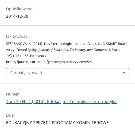
Opublikowane
2014-12-30
Jak cytować
ŠTERBÁKOVÁ, K. (2014). Nové technológie – interaktívna tabuľa SMART Board
vo vyučovaní fyziky.
Journal of Education, Technology and Computer Science
,
10
(2), 181–186. Pobrano z
https://journals.ur.edu.pl/jetacomps/article/view/6592
Formaty cytowań
Numer
Tom 10 Nr 2 (2014): Edukacja – Technika – Informatyka
Dział
EDUKACYJNY SPRZĘT I PROGRAMY KOMPUTEROWE