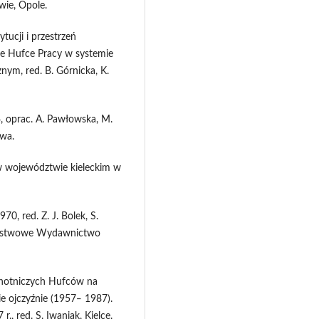
wie, Opole.
tucji i przestrzeń
ze Hufce Pracy w systemie
ym, red. B. Górnicka, K.
, oprac. A. Pawłowska, M.
wa.
 w województwie kieleckim w
0, red. Z. J. Bolek, S.
 Państwowe Wydawnictwo
Ochotniczych Hufców na
ie ojczyźnie (1957‒ 1987).
., red. S. Iwaniak, Kielce.