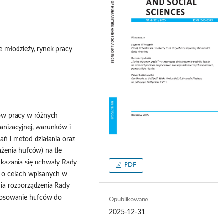
e młodzieży, rynek pracy
ów pracy w różnych
anizacyjnej, warunków i
ań i metod działania oraz
ażenia hufców) na tle
 ukazania się uchwały Rady
PDF
 o celach wpisanych w
nia rozporządzenia Rady
stosowanie hufców do
Opublikowane
2025-12-31