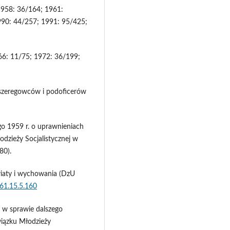
1958: 36/164; 1961:
990: 44/257; 1991: 95/425;
66: 11/75; 1972: 36/199;
 szeregowców i podoficerów
go 1959 r. o uprawnieniach
dzieży Socjalistycznej w
80).
wiaty i wychowania (DzU
961.15.5.160
 w sprawie dalszego
wiązku Młodzieży