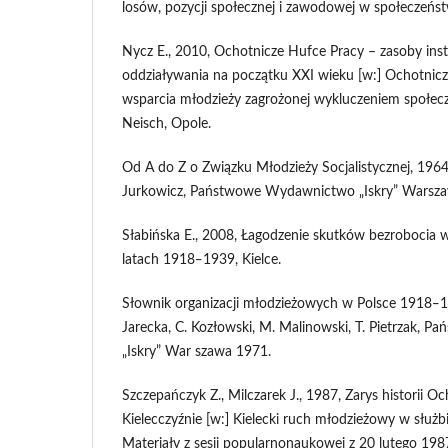
losów, pozycji społecznej i zawodowej w społeczeńst
Nycz E., 2010, Ochotnicze Hufce Pracy – zasoby insty
oddziaływania na początku XXI wieku [w:] Ochotnic
wsparcia młodzieży zagrożonej wykluczeniem społeczn
Neisch, Opole.
Od A do Z o Związku Młodzieży Socjalistycznej, 1964
Jurkowicz, Państwowe Wydawnictwo „Iskry” Warsza
Słabińska E., 2008, Łagodzenie skutków bezrobocia
latach 1918‒1939, Kielce.
Słownik organizacji młodzieżowych w Polsce 1918‒197
Jarecka, C. Kozłowski, M. Malinowski, T. Pietrzak,
„Iskry” War szawa 1971.
Szczepańczyk Z., Milczarek J., 1987, Zarys historii 
Kielecczyźnie [w:] Kielecki ruch młodzieżowy w służb
Materiały z sesji popularnonaukowej z 20 lutego 1987 r