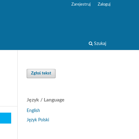
Zarejestruj
Zaloguj
Szukaj
Zgłoś tekst
Język / Language
English
Język Polski