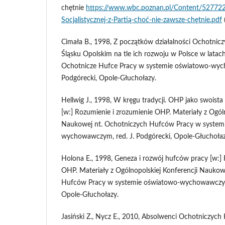
chętnie
https://www.wbc.poznan.pl/Content/527722
Socjalistycznej-z-Partią-choć-nie-zawsze-chętnie.pdf
Cimała B., 1998, Z początków działalności Ochotni
Śląsku Opolskim na tle ich rozwoju w Polsce w lata
Ochotnicze Hufce Pracy w systemie oświatowo-wyc
Podgórecki, Opole-Głuchołazy.
Hellwig J., 1998, W kręgu tradycji. OHP jako swoista
[w:] Rozumienie i zrozumienie OHP. Materiały z Ogóln
Naukowej nt. Ochotniczych Hufców Pracy w system
wychowawczym, red. J. Podgórecki, Opole-Głuchołaz
Holona E., 1998, Geneza i rozwój hufców pracy [w:] 
OHP. Materiały z Ogólnopolskiej Konferencji Naukow
Hufców Pracy w systemie oświatowo-wychowawczym,
Opole-Głuchołazy.
Jasiński Z., Nycz E., 2010, Absolwenci Ochotniczych