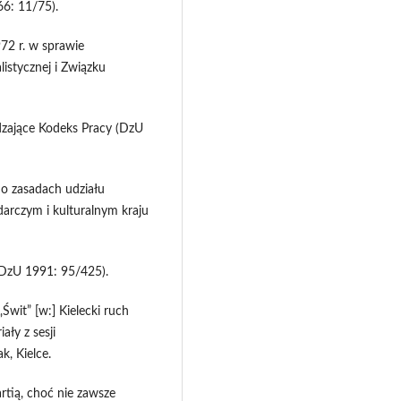
66: 11/75).
72 r. w sprawie
istycznej i Związku
dzające Kodeks Pracy (DzU
 o zasadach udziału
rczym i kulturalnym kraju
(DzU 1991: 95/425).
wit” [w:] Kielecki ruch
ły z sesji
k, Kielce.
rtią, choć nie zawsze