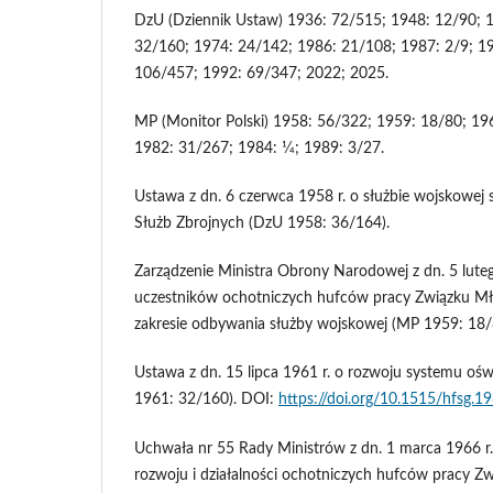
DzU (Dziennik Ustaw) 1936: 72/515; 1948: 12/90; 
32/160; 1974: 24/142; 1986: 21/108; 1987: 2/9; 1
106/457; 1992: 69/347; 2022; 2025.
MP (Monitor Polski) 1958: 56/322; 1959: 18/80; 19
1982: 31/267; 1984: 1⁄4; 1989: 3/27.
Ustawa z dn. 6 czerwca 1958 r. o służbie wojskowej
Służb Zbrojnych (DzU 1958: 36/164).
Zarządzenie Ministra Obrony Narodowej z dn. 5 lute
uczestników ochotniczych hufców pracy Związku Mło
zakresie odbywania służby wojskowej (MP 1959: 18/
Ustawa z dn. 15 lipca 1961 r. o rozwoju systemu oś
1961: 32/160). DOI:
https://doi.org/10.1515/hfsg.1
Uchwała nr 55 Rady Ministrów z dn. 1 marca 1966 r.
rozwoju i działalności ochotniczych hufców pracy Z