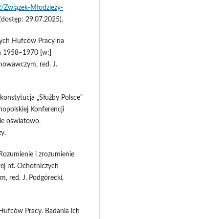
/Związek-Młodzieży-
(dostęp: 29.07.2025).
czych Hufców Pracy na
ch 1958‒1970 [w:]
howawczym, red. J.
 konstytucja „Służby Polsce”
opolskiej Konferencji
ie oświatowo-
y.
Rozumienie i zrozumienie
ej nt. Ochotniczych
 red. J. Podgórecki,
 Hufców Pracy. Badania ich