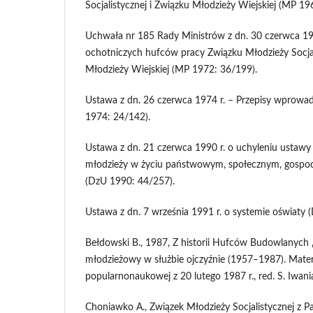
Socjalistycznej i Związku Młodzieży Wiejskiej (MP 19
Uchwała nr 185 Rady Ministrów z dn. 30 czerwca 19
ochotniczych hufców pracy Związku Młodzieży Socjal
Młodzieży Wiejskiej (MP 1972: 36/199).
Ustawa z dn. 26 czerwca 1974 r. – Przepisy wprowa
1974: 24/142).
Ustawa z dn. 21 czerwca 1990 r. o uchyleniu ustawy
młodzieży w życiu państwowym, społecznym, gospoda
(DzU 1990: 44/257).
Ustawa z dn. 7 września 1991 r. o systemie oświaty 
Bełdowski B., 1987, Z historii Hufców Budowlanych „Ś
młodzieżowy w służbie ojczyźnie (1957‒1987). Materia
popularnonaukowej z 20 lutego 1987 r., red. S. Iwania
Choniawko A., Związek Młodzieży Socjalistycznej z Pa