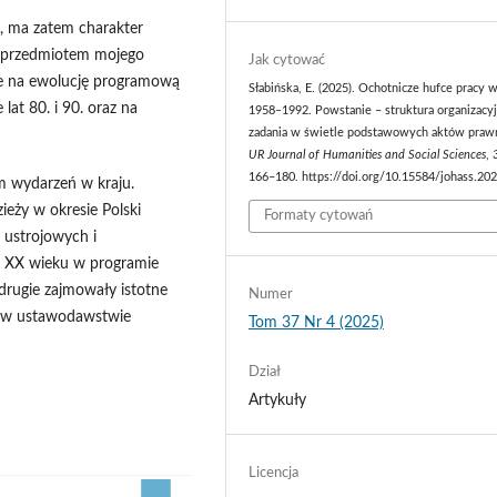
, ma zatem charakter
st przedmiotem mojego
Jak cytować
e na ewolucję programową
Słabińska, E. (2025). Ochotnicze hufce pracy w
lat 80. i 90. oraz na
1958‒1992. Powstanie – struktura organizacyj
zadania w świetle podstawowych aktów praw
UR Journal of Humanities and Social Sciences
,
166–180. https://doi.org/10.15584/johass.202
 wydarzeń w kraju.
ieży w okresie Polski
Formaty cytowań
 ustrojowych i
. XX wieku w programie
drugie zajmowały istotne
Numer
y w ustawodawstwie
Tom 37 Nr 4 (2025)
Dział
Artykuły
Licencja