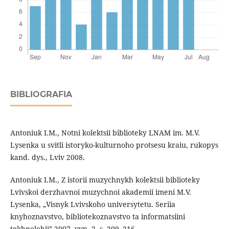
BIBLIOGRAFIA
Antoniuk I.M., Notni kolektsii biblioteky LNAM im. M.V.
Lysenka u svitli istoryko-kulturnoho protsesu kraiu, rukopys
kand. dys., Lviv 2008.
Antoniuk I.M., Z istorii muzychnykh kolektsii biblioteky
Lvivskoi derzhavnoi muzychnoi akademii imeni M.V.
Lysenka, „Visnyk Lvivskoho universytetu. Seriia
knyhoznavstvo, bibliotekoznavstvo ta informatsiini
tekhnolohii” 2007, vyp. 2, s. 209–216.