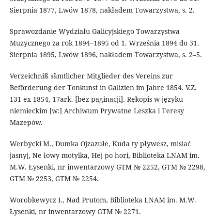
Sierpnia 1877, Lwów 1878, nakładem Towarzystwa, s. 2.
Sprawozdanie Wydziału Galicyjskiego Towarzystwa
Muzycznego za rok 1894–1895 od 1. Września 1894 do 31.
Sierpnia 1895, Lwów 1896, nakładem Towarzystwa, s. 2–5.
Verzeichniß sämtlicher Mitglieder des Vereins zur
Beförderung der Tonkunst in Galizien im Jahre 1854. V.Z.
131 ex 1854, 17ark. [bez paginacji]. Rękopis w języku
niemieckim [w:] Archiwum Prywatne Leszka i Teresy
Mazepów.
Werbycki M., Dumka Ojzazułe, Kuda ty pływesz, misiać
jasnyj, Ne łowy motylka, Hej po hori, Biblioteka LNAM im.
M.W. Łysenki, nr inwentarzowy GTM № 2252, GTM № 2298,
GTM № 2253, GTM № 2254.
Worobkewycz I., Nad Prutom, Biblioteka LNAM im. M.W.
Łysenki, nr inwentarzowy GTM № 2271.