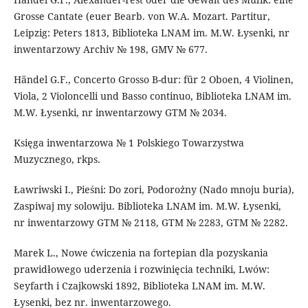
Grosse Cantate (euer Bearb. von W.A. Mozart. Partitur,
Leipzig: Peters 1813, Biblioteka LNAM im. M.W. Łysenki, nr
inwentarzowy Archіv № 198, GMV № 677.
Händel G.F., Concerto Grosso B-dur: für 2 Oboen, 4 Violinen,
Viola, 2 Violoncelli und Basso continuo, Biblioteka LNAM im.
M.W. Łysenki, nr inwentarzowy GTM № 2034.
Księga inwentarzowa № 1 Polskiego Towarzystwa
Muzycznego, rkps.
Ławriwski I., Pieśni: Do zori, Podorożny (Nado mnoju buria),
Zaspiwaj my solowiju. Biblioteka LNAM im. M.W. Łysenki,
nr inwentarzowy GTM № 2118, GTM № 2283, GTM № 2282.
Marek L., Nowe ćwiczenia na fortepian dla pozyskania
prawidłowego uderzenia і rozwinięcia techniki, Lwów:
Seyfarth і Czajkowski 1892, Biblioteka LNAM im. M.W.
Łysenki, bez nr. inwentarzowego.