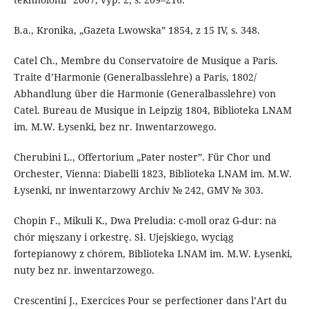
B.a., Kronika, „Gazeta Lwowska” 1854, z 15 IV, s. 348.
Catel Ch., Membre du Conservatoire de Musique a Paris.
Traite d’Harmonie (Generalbasslehre) a Paris, 1802/
Abhandlung über die Harmonie (Generalbasslehre) von
Catel. Bureau de Musique in Leipzig 1804, Biblioteka LNAM
im. M.W. Łysenki, bez nr. Inwentarzowego.
Cherubini L., Оffertorium „Pater noster”. Für Chor und
Orchester, Vienna: Diabelli 1823, Biblioteka LNAM im. M.W.
Łysenki, nr inwentarzowy Archiv № 242, GMV № 303.
Chopin F., Mikuli K., Dwa Preludia: c-moll oraz G-dur: na
chór mięszany i orkestrę. Sł. Ujejskiego, wyciąg
fortepianowy z chórem, Biblioteka LNAM im. M.W. Łysenki,
nuty bez nr. inwentarzowego.
Crescentini J., Exercices Pour se perfectioner dans l’Art du