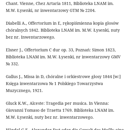
Chant. Vienne, Chez Artaria 1811, Biblioteka LNAM im.
M.W. Łysenki, nr inwentarzowy GTM № 2204.
Diabelli A., Offertorium in E, rękopiśmienna kopia głosów
chóralnych 1842. Biblioteka LNAM im. M.W. Łysenki, nuty
bez nr. Inwentarzowego.
Elsner J., Offertorium C dur op. 33, Poznań: Simon 1823,
Biblioteka LNAM im. M.W. Łysenki, nr inwentarzowy GMV
№ 332.
Gallus J., Missa in D, chóralne i orkiestrowe głosy 1844 [w:]
Księga inwentarzowa № 1 Polskiego Towarzystwa
Muzycznego, 1921.
Gluck K.W., Alceste: Tragedia per musica. In Vienna:
Giovanni Tomaso de Traetta 1769. Biblioteka LNAM im.
M.W. Łysenki, nuty bez nr. inwentarzowego.
Händel G.F., Alexander-Fest oder die Gewalt des Muſik: eine