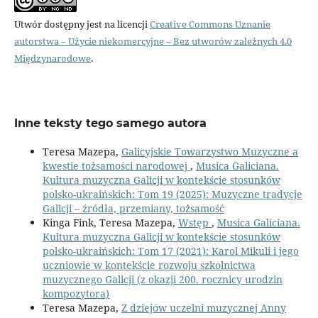
Utwór dostępny jest na licencji
Creative Commons Uznanie
autorstwa – Użycie niekomercyjne – Bez utworów zależnych 4.0
Międzynarodowe
.
Inne teksty tego samego autora
Teresa Mazepa,
Galicyjskie Towarzystwo Muzyczne a
kwestie tożsamości narodowej
,
Musica Galiciana.
Kultura muzyczna Galicji w kontekście stosunków
polsko-ukraińskich: Tom 19 (2025): Muzyczne tradycje
Galicji – źródła, przemiany, tożsamość
Kinga Fink, Teresa Mazepa,
Wstęp
,
Musica Galiciana.
Kultura muzyczna Galicji w kontekście stosunków
polsko-ukraińskich: Tom 17 (2021): Karol Mikuli i jego
uczniowie w kontekście rozwoju szkolnictwa
muzycznego Galicji (z okazji 200. rocznicy urodzin
kompozytora)
Teresa Mazepa,
Z dziejów uczelni muzycznej Anny