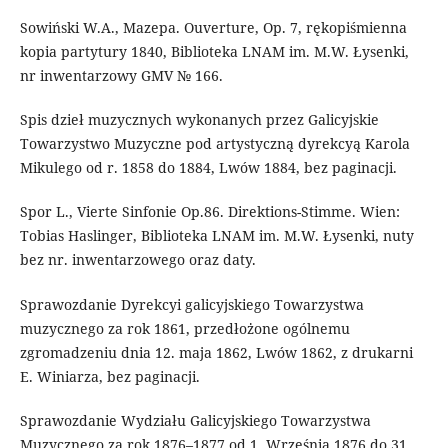
Sowiński W.А., Mazepa. Ouverture, Op. 7, rękopiśmienna
kopia partytury 1840, Biblioteka LNAM im. M.W. Łysenki,
nr inwentarzowy GMV № 166.
Spis dzieł muzycznych wykonanych przez Galicyjskie
Towarzystwo Muzyczne pod artystyczną dyrekcyą Karola
Mikulego od r. 1858 do 1884, Lwów 1884, bez paginacji.
Spor L., Vierte Sinfonie Op.86. Direktions-Stimme. Wien:
Tobias Haslinger, Biblioteka LNAM im. M.W. Łysenki, nuty
bez nr. inwentarzowego oraz daty.
Sprawozdanie Dyrekcyi galicyjskiego Towarzystwa
muzycznego za rok 1861, przedłożone ogólnemu
zgromadzeniu dnia 12. maja 1862, Lwów 1862, z drukarni
E. Winiarza, bez paginacji.
Sprawozdanie Wydziału Galicyjskiego Towarzystwa
Muzycznego za rok 1876–1877 od 1. Września 1876 do 31.