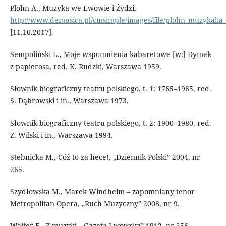
Plohn A., Muzyka we Lwowie i Żydzi,
http://www.demusica.pl/cmsimple/images/file/plohn_muzykalia_
[11.10.2017].
Sempoliński L., Moje wspomnienia kabaretowe [w:] Dymek
z papierosa, red. K. Rudzki, Warszawa 1959.
Słownik biograficzny teatru polskiego, t. 1: 1765–1965, red.
S. Dąbrowski i in., Warszawa 1973.
Słownik biograficzny teatru polskiego, t. 2: 1900–1980, red.
Z. Wilski i in., Warszawa 1994.
Stebnicka M., Cóż to za hece!, „Dziennik Polski” 2004, nr
265.
Szydłowska M., Marek Windheim – zapomniany tenor
Metropolitan Opera, „Ruch Muzyczny” 2008, nr 9.
Walter E., Z muzyki, „Gazeta Lwowska” 1912, nr 256.