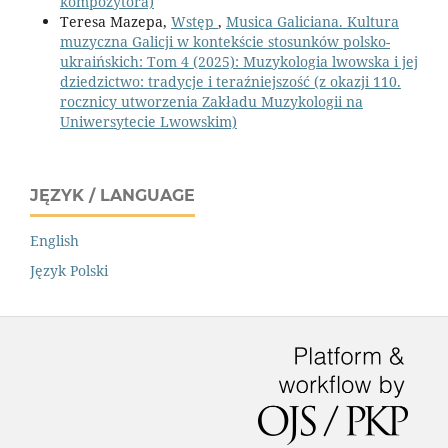
kompozytora)
Teresa Mazepa,
Wstęp
,
Musica Galiciana. Kultura
muzyczna Galicji w kontekście stosunków polsko-
ukraińskich: Tom 4 (2025): Muzykologia lwowska i jej
dziedzictwo: tradycje i teraźniejszość (z okazji 110.
rocznicy utworzenia Zakładu Muzykologii na
Uniwersytecie Lwowskim)
JĘZYK / LANGUAGE
English
Język Polski