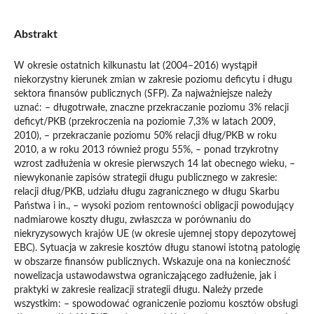
Abstrakt
W okresie ostatnich kilkunastu lat (2004–2016) wystąpił
niekorzystny kierunek zmian w zakresie poziomu deficytu i długu
sektora finansów publicznych (SFP). Za najważniejsze należy
uznać: – długotrwałe, znaczne przekraczanie poziomu 3% relacji
deficyt/PKB (przekroczenia na poziomie 7,3% w latach 2009,
2010), – przekraczanie poziomu 50% relacji dług/PKB w roku
2010, a w roku 2013 również progu 55%, – ponad trzykrotny
wzrost zadłużenia w okresie pierwszych 14 lat obecnego wieku, –
niewykonanie zapisów strategii długu publicznego w zakresie:
relacji dług/PKB, udziału długu zagranicznego w długu Skarbu
Państwa i in., – wysoki poziom rentowności obligacji powodujący
nadmiarowe koszty długu, zwłaszcza w porównaniu do
niekryzysowych krajów UE (w okresie ujemnej stopy depozytowej
EBC). Sytuacja w zakresie kosztów długu stanowi istotną patologię
w obszarze finansów publicznych. Wskazuje ona na konieczność
nowelizacja ustawodawstwa ograniczającego zadłużenie, jak i
praktyki w zakresie realizacji strategii długu. Należy przede
wszystkim: – spowodować ograniczenie poziomu kosztów obsługi