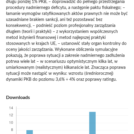
długu poniżej 1% PKB, – doprowadzić do pełnego przestrzegania
procedury nadmiernego deficytu, a następnie paktu fiskalnego; –
łamanie wymogów ratyfikowanych aktów prawnych nie może być
uzasadniane brakiem sankcji, ani też pozostawać bez
konsekwencji, – podnieść poziom profesjonalny zarządzania
długiem (teorii i praktyki) – z wykorzystaniem współczesnych
metod inżynierii finansowej i metod najlepszej praktyki
stosowanych w krajach UE, – ustanowić stały organ kontrolny do
oceny jakości zarządzania. Wykonane obliczenia symulacyjne
pokazują, że poprawa sytuacji a zakresie nadmiernego zadłużenia
potrwa wiele lat – w scenariuszu optymistycznym kilka lat, w
umiarkowanym (realistycznym) kilkanaście lat. Znacząca poprawa
sytuacji może nastąpić w wyniku: wzrostu (średniorocznej)
dynamiki PKB do poziomu 3,6% ÷ 4% oraz poprawy ratingu.
Downloads