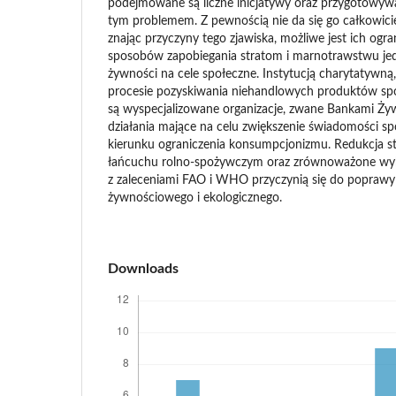
podejmowane są liczne inicjatywy oraz przygotowywa
tym problemem. Z pewnością nie da się go całkowici
znając przyczyny tego zjawiska, możliwe jest ich ogr
sposobów zapobiegania stratom i marnotrawstwu jed
żywności na cele społeczne. Instytucją charytatywną,
procesie pozyskiwania niehandlowych produktów sp
są wyspecjalizowane organizacje, zwane Bankami Żyw
działania mające na celu zwiększenie świadomości s
kierunku ograniczenia konsumpcjonizmu. Redukcja s
łańcuchu rolno-spożywczym oraz zrównoważone wy
z zaleceniami FAO i WHO przyczynią się do poprawy
żywnościowego i ekologicznego.
Downloads