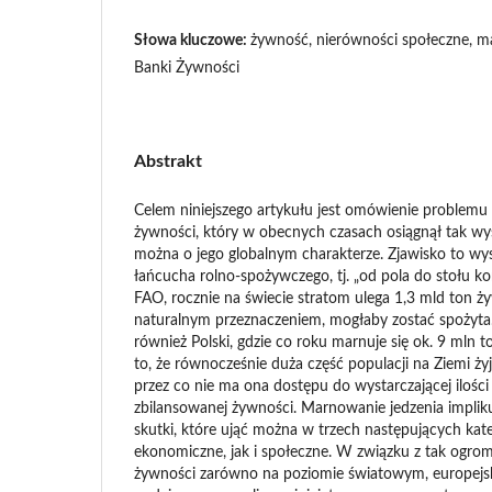
Słowa kluczowe:
żywność, nierówności społeczne, m
Banki Żywności
Abstrakt
Celem niniejszego artykułu jest omówienie problemu
żywności, który w obecnych czasach osiągnął tak wy
można o jego globalnym charakterze. Zjawisko to wys
łańcucha rolno-spożywczego, tj. „od pola do stołu 
FAO, rocznie na świecie stratom ulega 1,3 mld ton żyw
naturalnym przeznaczeniem, mogłaby zostać spożyta
również Polski, gdzie co roku marnuje się ok. 9 mln t
to, że równocześnie duża część populacji na Ziemi ży
przez co nie ma ona dostępu do wystarczającej ilośc
zbilansowanej żywności. Marnowanie jedzenia implik
skutki, które ująć można w trzech następujących kat
ekonomiczne, jak i społeczne. W związku z tak ogr
żywności zarówno na poziomie światowym, europejsk