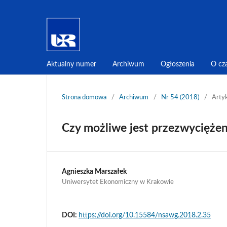
Aktualny numer
Archiwum
Ogłoszenia
O cz
Strona domowa
/
Archiwum
/
Nr 54 (2018)
/
Arty
Czy możliwe jest przezwycięże
Agnieszka Marszałek
Uniwersytet Ekonomiczny w Krakowie
DOI:
https://doi.org/10.15584/nsawg.2018.2.35