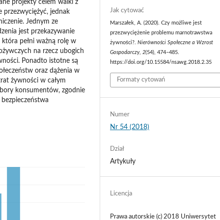
ne projekty celem walki z
Jak cytować
e przezwyciężyć, jednak
aniczenie. Jednym ze
Marszałek, A. (2020). Czy możliwe jest
zenia jest przekazywanie
przezwyciężenie problemu marnotrawstwa
 która pełni ważną rolę w
żywności?.
Nierówności Społeczne a Wzrost
ożywczych na rzecz ubogich
Gospodarczy
,
2
(54), 474–485.
ności. Ponadto istotne są
https://doi.org/10.15584/nsawg.2018.2.35
połeczeństw oraz dążenia w
Formaty cytowań
trat żywności w całym
bory konsumentów, zgodnie
 bezpieczeństwa
Numer
Nr 54 (2018)
Dział
Artykuły
Licencja
Prawa autorskie (c) 2018 Uniwersytet