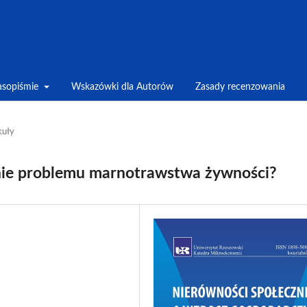
asopiśmie
Wskazówki dla Autorów
Zasady recenzowania
kuły
nie problemu marnotrawstwa żywności?