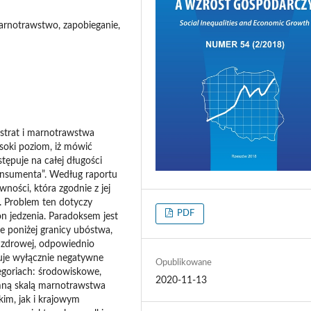
arnotrawstwo, zapobieganie,
 strat i marnotrawstwa
soki poziom, iż mówić
tępuje na całej długości
konsumenta”. Według raportu
ności, która zgodnie z jej
. Problem ten dotyczy
PDF
on jedzenia. Paradoksem jest
je poniżej granicy ubóstwa,
i zdrowej, odpowiednio
uje wyłącznie negatywne
Opublikowane
egoriach: środowiskowe,
2020-11-13
omną skalą marnotrawstwa
im, jak i krajowym