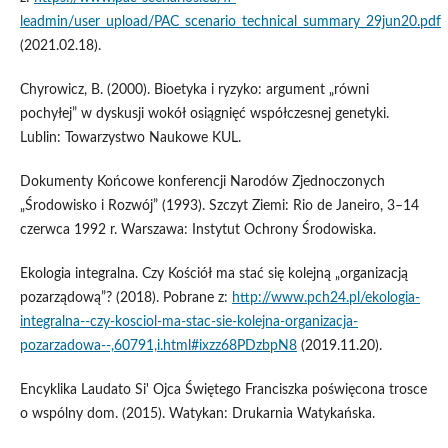
leadmin/user_upload/PAC_scenario_technical_summary_29jun20.pdf
(2021.02.18).
Chyrowicz, B. (2000). Bioetyka i ryzyko: argument „równi
pochyłej” w dyskusji wokół osiągnięć współczesnej genetyki.
Lublin: Towarzystwo Naukowe KUL.
Dokumenty Końcowe konferencji Narodów Zjednoczonych
„Środowisko i Rozwój” (1993). Szczyt Ziemi: Rio de Janeiro, 3–14
czerwca 1992 r. Warszawa: Instytut Ochrony Środowiska.
Ekologia integralna. Czy Kościół ma stać się kolejną „organizacją
pozarządową”? (2018). Pobrane z:
http://www.pch24.pl/ekologia-
integralna--czy-kosciol-ma-stac-sie-kolejna-organizacja-
pozarzadowa--,60791,i.html#ixzz68PDzbpN8
(2019.11.20).
Encyklika Laudato Si' Ojca Świętego Franciszka poświęcona trosce
o wspólny dom. (2015). Watykan: Drukarnia Watykańska.