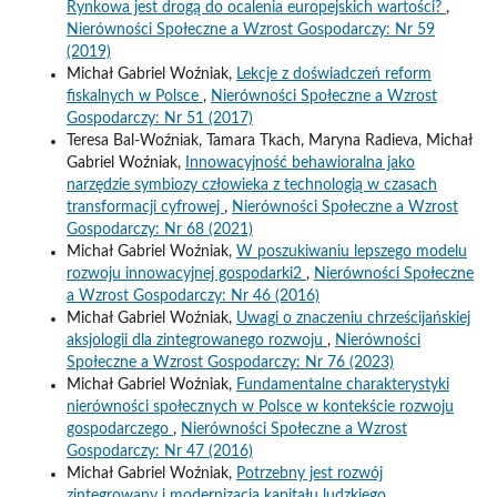
Rynkowa jest drogą do ocalenia europejskich wartości?
,
Nierówności Społeczne a Wzrost Gospodarczy: Nr 59
(2019)
Michał Gabriel Woźniak,
Lekcje z doświadczeń reform
fiskalnych w Polsce
,
Nierówności Społeczne a Wzrost
Gospodarczy: Nr 51 (2017)
Teresa Bal-Woźniak, Tamara Tkach, Maryna Radieva, Michał
Gabriel Woźniak,
Innowacyjność behawioralna jako
narzędzie symbiozy człowieka z technologią w czasach
transformacji cyfrowej
,
Nierówności Społeczne a Wzrost
Gospodarczy: Nr 68 (2021)
Michał Gabriel Woźniak,
W poszukiwaniu lepszego modelu
rozwoju innowacyjnej gospodarki2
,
Nierówności Społeczne
a Wzrost Gospodarczy: Nr 46 (2016)
Michał Gabriel Woźniak,
Uwagi o znaczeniu chrześcijańskiej
aksjologii dla zintegrowanego rozwoju
,
Nierówności
Społeczne a Wzrost Gospodarczy: Nr 76 (2023)
Michał Gabriel Woźniak,
Fundamentalne charakterystyki
nierówności społecznych w Polsce w kontekście rozwoju
gospodarczego
,
Nierówności Społeczne a Wzrost
Gospodarczy: Nr 47 (2016)
Michał Gabriel Woźniak,
Potrzebny jest rozwój
zintegrowany i modernizacja kapitału ludzkiego
,