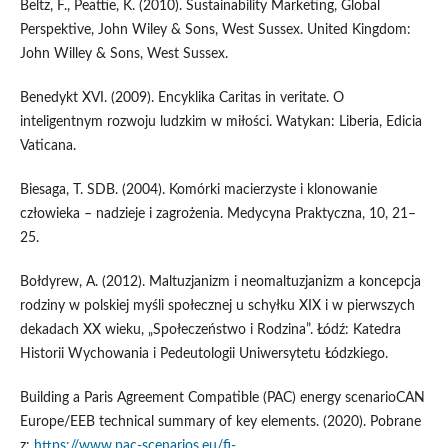
Beltz, F., Peattie, K. (2010). Sustainability Marketing, Global
Perspektive, John Wiley & Sons, West Sussex. United Kingdom:
John Willey & Sons, West Sussex.
Benedykt XVI. (2009). Encyklika Caritas in veritate. O
inteligentnym rozwoju ludzkim w miłości. Watykan: Liberia, Edicia
Vaticana.
Biesaga, T. SDB. (2004). Komórki macierzyste i klonowanie
człowieka – nadzieje i zagrożenia. Medycyna Praktyczna, 10, 21–
25.
Bołdyrew, A. (2012). Maltuzjanizm i neomaltuzjanizm a koncepcja
rodziny w polskiej myśli społecznej u schyłku XIX i w pierwszych
dekadach XX wieku, „Społeczeństwo i Rodzina”. Łódź: Katedra
Historii Wychowania i Pedeutologii Uniwersytetu Łódzkiego.
Building a Paris Agreement Compatible (PAC) energy scenarioCAN
Europe/EEB technical summary of key elements. (2020). Pobrane
z:
https://www.pac-scenarios.eu/fi-