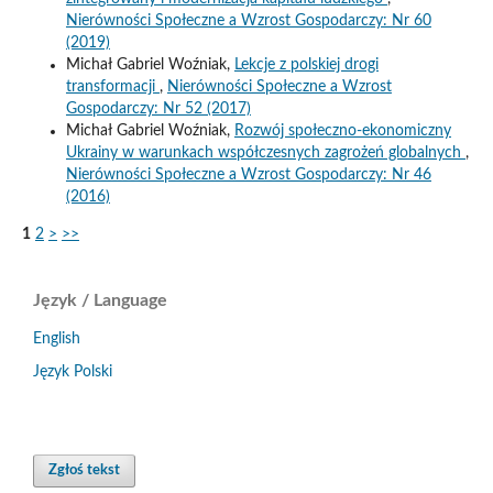
Nierówności Społeczne a Wzrost Gospodarczy: Nr 60
(2019)
Michał Gabriel Woźniak,
Lekcje z polskiej drogi
transformacji
,
Nierówności Społeczne a Wzrost
Gospodarczy: Nr 52 (2017)
Michał Gabriel Woźniak,
Rozwój społeczno-ekonomiczny
Ukrainy w warunkach współczesnych zagrożeń globalnych
,
Nierówności Społeczne a Wzrost Gospodarczy: Nr 46
(2016)
1
2
>
>>
Język / Language
English
Język Polski
Zgłoś tekst