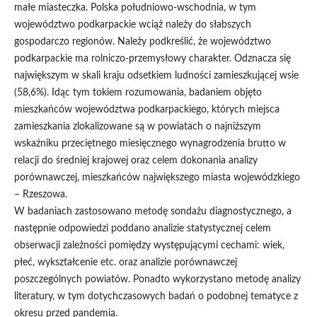
małe miasteczka. Polska południowo-wschodnia, w tym
województwo podkarpackie wciąż należy do słabszych
gospodarczo regionów. Należy podkreślić, że województwo
podkarpackie ma rolniczo-przemysłowy charakter. Odznacza się
największym w skali kraju odsetkiem ludności zamieszkującej wsie
(58,6%). Idąc tym tokiem rozumowania, badaniem objęto
mieszkańców województwa podkarpackiego, których miejsca
zamieszkania zlokalizowane są w powiatach o najniższym
wskaźniku przeciętnego miesięcznego wynagrodzenia brutto w
relacji do średniej krajowej oraz celem dokonania analizy
porównawczej, mieszkańców największego miasta wojewódzkiego
– Rzeszowa.
W badaniach zastosowano metodę sondażu diagnostycznego, a
następnie odpowiedzi poddano analizie statystycznej celem
obserwacji zależności pomiędzy występującymi cechami: wiek,
płeć, wykształcenie etc. oraz analizie porównawczej
poszczególnych powiatów. Ponadto wykorzystano metodę analizy
literatury, w tym dotychczasowych badań o podobnej tematyce z
okresu przed pandemią.