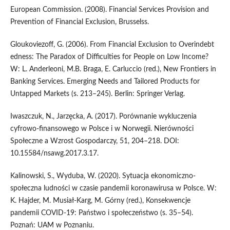
European Commission. (2008). Financial Services Provision and
Prevention of Financial Exclusion, Brusselss.
Gloukoviezoff, G. (2006). From Financial Exclusion to Overindebt
edness: The Paradox of Difficulties for People on Low Income?
W: L. Anderleoni, M.B. Braga, E. Carluccio (red.), New Frontiers in
Banking Services. Emerging Needs and Tailored Products for
Untapped Markets (s. 213–245). Berlin: Springer Verlag.
Iwaszczuk, N., Jarzęcka, A. (2017). Porównanie wykluczenia
cyfrowo-finansowego w Polsce i w Norwegii. Nierówności
Społeczne a Wzrost Gospodarczy, 51, 204–218. DOI:
10.15584/nsawg.2017.3.17.
Kalinowski, S., Wyduba, W. (2020). Sytuacja ekonomiczno-
społeczna ludności w czasie pandemii koronawirusa w Polsce. W:
K. Hajder, M. Musiał-Karg, M. Górny (red.), Konsekwencje
pandemii COVID-19: Państwo i społeczeństwo (s. 35–54).
Poznań: UAM w Poznaniu.