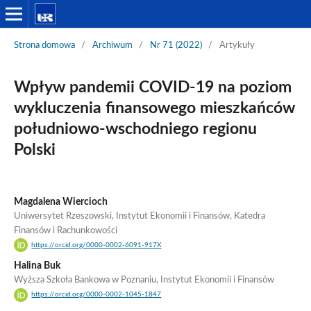
Strona domowa
/
Archiwum
/
Nr 71 (2022)
/
Artykuły
Wpływ pandemii COVID-19 na poziom
wykluczenia finansowego mieszkańców
południowo-wschodniego regionu
Polski
Magdalena Wiercioch
Uniwersytet Rzeszowski, Instytut Ekonomii i Finansów, Katedra
Finansów i Rachunkowości
https://orcid.org/0000-0002-6091-917X
Halina Buk
Wyższa Szkoła Bankowa w Poznaniu, Instytut Ekonomii i Finansów
https://orcid.org/0000-0002-1045-1847