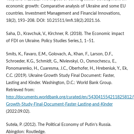
economic growth: Comparative analysis of Ukraine and some EU
countries. Investment Management and Financial Innovations,
18(2), 193–208. DOI: 10.21511/imfi.18(2).2021.16.
Saha, D., Kravchuk, V., Kirchner, R. (2018). The Economic impact
of FDI on Ukraine. Policy Studies Series,1, 1–51.
Smits, K., Favaro, E.M., Golovach, A., Khan, F., Larson, D.F.,
Schroeder, K.G., Schmidt, G., Nivievskyi, O., Osmochescu, E.,
Ponomarenko, H., Cuaresma, J.C., Oberhofer, H., Hrebeniuk, Y., Ek,
C.C. (2019). Ukraine Growth Study Final Document: Faster,
Lasting and Kinder. Washington, D.C.: World Bank Group.
Retrieved from:
http://documents.worldbank.org/curated/en/543041554211825812/
Growth-Study-Final-Document-Faster-Lasting-and-Kinder
(2022.09.02).
Sutela, P. (2012). The Political Economy of Putin’s Russia.
Abingdon: Routledge.