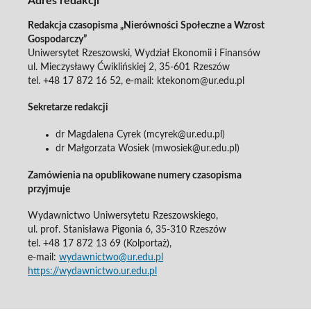
Adres redakcji
Redakcja czasopisma „Nierówności Społeczne a Wzrost
Gospodarczy”
Uniwersytet Rzeszowski, Wydział Ekonomii i Finansów
ul. Mieczysławy Ćwiklińskiej 2, 35-601 Rzeszów
tel. +48 17 872 16 52, e-mail: ktekonom@ur.edu.pl
Sekretarze redakcji
dr Magdalena Cyrek (mcyrek@ur.edu.pl)
dr Małgorzata Wosiek (mwosiek@ur.edu.pl)
Zamówienia na opublikowane numery czasopisma
przyjmuje
Wydawnictwo Uniwersytetu Rzeszowskiego,
ul. prof. Stanisława Pigonia 6, 35-310 Rzeszów
tel. +48 17 872 13 69 (Kolportaż),
e-mail:
wydawnictwo@ur.edu.pl
https://wydawnictwo.ur.edu.pl