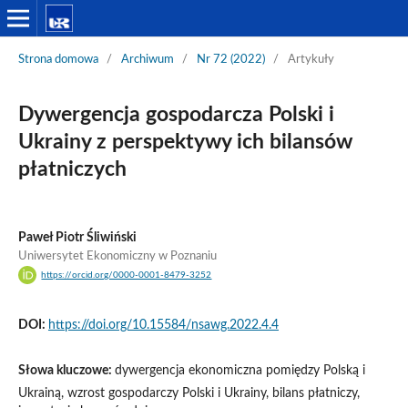
Strona domowa
/
Archiwum
/
Nr 72 (2022)
/
Artykuły
Dywergencja gospodarcza Polski i
Ukrainy z perspektywy ich bilansów
płatniczych
Paweł Piotr Śliwiński
Uniwersytet Ekonomiczny w Poznaniu
https://orcid.org/0000-0001-8479-3252
DOI:
https://doi.org/10.15584/nsawg.2022.4.4
Słowa kluczowe:
dywergencja ekonomiczna pomiędzy Polską i
Ukrainą, wzrost gospodarczy Polski i Ukrainy, bilans płatniczy,