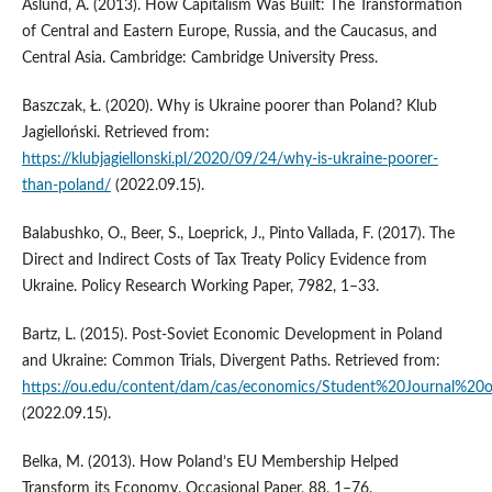
Åslund, A. (2013). How Capitalism Was Built: The Transformation
of Central and Eastern Europe, Russia, and the Caucasus, and
Central Asia. Cambridge: Cambridge University Press.
Baszczak, Ł. (2020). Why is Ukraine poorer than Poland? Klub
Jagielloński. Retrieved from:
https://klubjagiellonski.pl/2020/09/24/why-is-ukraine-poorer-
than-poland/
(2022.09.15).
Balabushko, O., Beer, S., Loeprick, J., Pinto Vallada, F. (2017). The
Direct and Indirect Costs of Tax Treaty Policy Evidence from
Ukraine. Policy Research Working Paper, 7982, 1–33.
Bartz, L. (2015). Post-Soviet Economic Development in Poland
and Ukraine: Common Trials, Divergent Paths. Retrieved from:
https://ou.edu/content/dam/cas/economics/Student%20Journal%20
(2022.09.15).
Belka, M. (2013). How Poland’s EU Membership Helped
Transform its Economy. Occasional Paper, 88, 1–76.