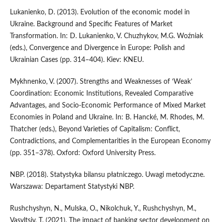
Lukanienko, D. (2013). Evolution of the economic model in
Ukraine. Background and Specific Features of Market
Transformation. In: D. Lukanienko, V. Chuzhykov, M.G. Woźniak
(eds.), Convergence and Divergence in Europe: Polish and
Ukrainian Cases (pp. 314–404). Kiev: KNEU.
Mykhnenko, V. (2007). Strengths and Weaknesses of ‘Weak’
Coordination: Economic Institutions, Revealed Comparative
Advantages, and Socio-Economic Performance of Mixed Market
Economies in Poland and Ukraine. In: B. Hancké, M. Rhodes, M.
Thatcher (eds.), Beyond Varieties of Capitalism: Conflict,
Contradictions, and Complementarities in the European Economy
(pp. 351–378). Oxford: Oxford University Press.
NBP. (2018). Statystyka bilansu płatniczego. Uwagi metodyczne.
Warszawa: Departament Statystyki NBP.
Rushchyshyn, N., Mulska, O., Nikolchuk, Y., Rushchyshyn, M.,
Vasyltsiv, T. (2021). The impact of banking sector development on